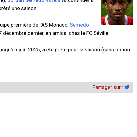
e),
Jordan Semedo Varela
va continuer à
 prêté une saison.
'équipe première de l'AS Monaco,
Semedo
 décembre dernier, en amical chez le FC Séville.
jusqu'en juin 2025, a été prêté pour la saison (sans option
.
Partager sur :