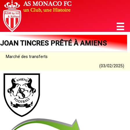
JOAN TINCRES PRÊTÉ À AMIENS
Marché des transferts
(03/02/2025)