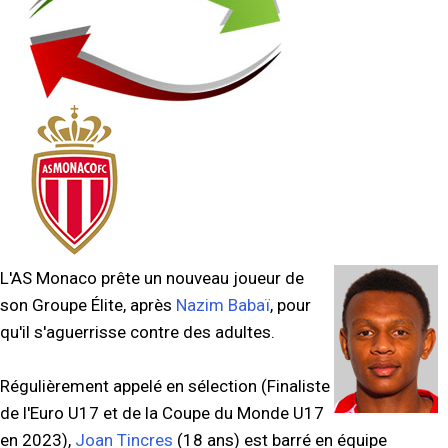
L'AS Monaco prête un nouveau joueur de
son Groupe Élite, après
Nazim Babaï
, pour
qu'il s'aguerrisse contre des adultes.
Régulièrement appelé en sélection (Finaliste
de l'Euro U17 et de la Coupe du Monde U17
en 2023),
Joan Tincres
(18 ans) est barré en équipe