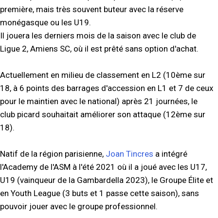
première, mais très souvent buteur avec la réserve
monégasque ou les U19.
Il jouera les derniers mois de la saison avec le club de
Ligue 2, Amiens SC, où il est prêté sans option d'achat.
Actuellement en milieu de classement en L2 (10ème sur
18, à 6 points des barrages d'accession en L1 et 7 de ceux
pour le maintien avec le national) après 21 journées, le
club picard souhaitait améliorer son attaque (12ème sur
18).
Natif de la région parisienne,
Joan Tincres
a intégré
l'Academy de l'ASM à l'été 2021 où il a joué avec les U17,
U19 (vainqueur de la Gambardella 2023), le Groupe Élite et
en Youth League (3 buts et 1 passe cette saison), sans
pouvoir jouer avec le groupe professionnel.