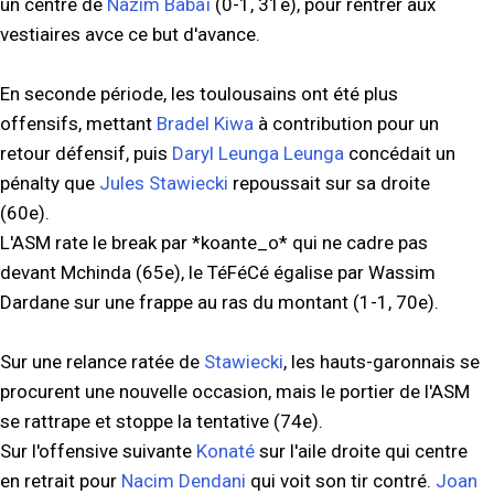
un centre de
Nazim Babaï
(0-1, 31e), pour rentrer aux
vestiaires avce ce but d'avance.
En seconde période, les toulousains ont été plus
offensifs, mettant
Bradel Kiwa
à contribution pour un
retour défensif, puis
Daryl Leunga Leunga
concédait un
pénalty que
Jules Stawiecki
repoussait sur sa droite
(60e).
L'ASM rate le break par *koante_o* qui ne cadre pas
devant Mchinda (65e), le TéFéCé égalise par Wassim
Dardane sur une frappe au ras du montant (1-1, 70e).
Sur une relance ratée de
Stawiecki
, les hauts-garonnais se
procurent une nouvelle occasion, mais le portier de l'ASM
se rattrape et stoppe la tentative (74e).
Sur l'offensive suivante
Konaté
sur l'aile droite qui centre
en retrait pour
Nacim Dendani
qui voit son tir contré.
Joan