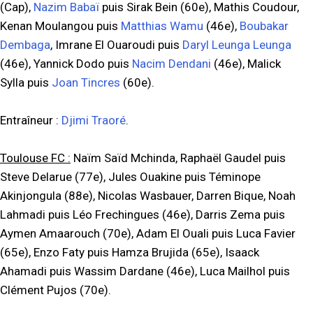
(Cap),
Nazim Babaï
puis Sirak Bein (60e), Mathis Coudour,
Kenan Moulangou puis
Matthias Wamu
(46e),
Boubakar
Dembaga
, Imrane El Ouaroudi puis
Daryl Leunga Leunga
(46e), Yannick Dodo puis
Nacim Dendani
(46e), Malick
Sylla puis
Joan Tincres
(60e).
Entraîneur :
Djimi Traoré
.
Toulouse FC :
Naïm Saïd Mchinda, Raphaël Gaudel puis
Steve Delarue (77e), Jules Ouakine puis Téminope
Akinjongula (88e), Nicolas Wasbauer, Darren Bique, Noah
Lahmadi puis Léo Frechingues (46e), Darris Zema puis
Aymen Amaarouch (70e), Adam El Ouali puis Luca Favier
(65e), Enzo Faty puis Hamza Brujida (65e), Isaack
Ahamadi puis Wassim Dardane (46e), Luca Mailhol puis
Clément Pujos (70e).