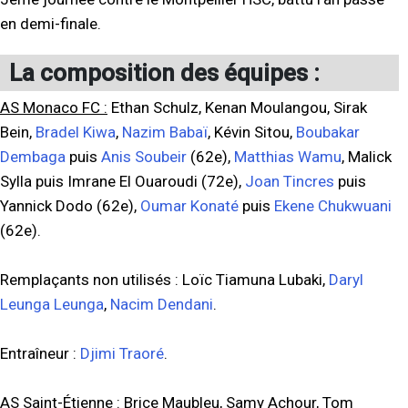
en demi-finale.
La composition des équipes :
AS Monaco FC :
Ethan Schulz, Kenan Moulangou, Sirak
Bein,
Bradel Kiwa
,
Nazim Babaï
, Kévin Sitou,
Boubakar
Dembaga
puis
Anis Soubeir
(62e),
Matthias Wamu
, Malick
Sylla puis Imrane El Ouaroudi (72e),
Joan Tincres
puis
Yannick Dodo (62e),
Oumar Konaté
puis
Ekene Chukwuani
(62e).
Remplaçants non utilisés : Loïc Tiamuna Lubaki,
Daryl
Leunga Leunga
,
Nacim Dendani
.
Entraîneur :
Djimi Traoré
.
AS Saint-Étienne :
Brice Maubleu, Samy Achour, Tom