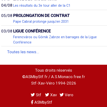
04/08
Les résultats du 3e tour aller de la C1
05/08
PROLONGATION DE CONTRAT
Pape Cabral prolonge jusqu'en 2031
03/08
LIGUE CONFÉRENCE
Ferencváros ou Górnik Zabrze en barrages de la Ligue
Conférence
Toutes les news...
Tous droits réservés
©ASMbyStf.fr / A.S.Monaco.free.fr
Stf-Xav-Véro 1994-2026
Stf
Xav
Vero
ASMbyStf