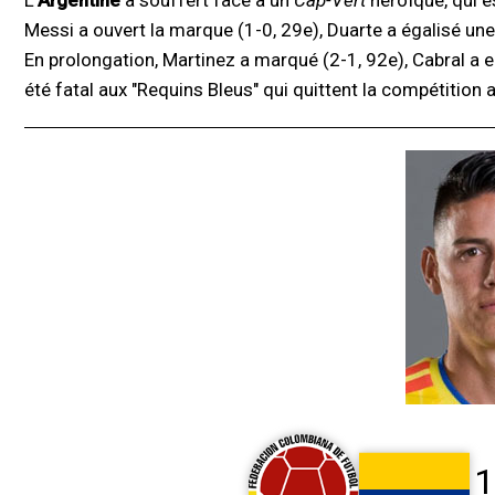
L'
Argentine
a souffert face à un
Cap-Vert
héroïque, qui e
Messi a ouvert la marque (1-0, 29e), Duarte a égalisé une
En prolongation, Martinez a marqué (2-1, 92e), Cabral a 
été fatal aux "Requins Bleus" qui quittent la compétition
1