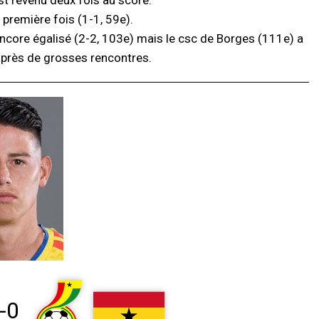
st revenu deux fois au score.
 première fois (1-1, 59e).
encore égalisé (2-2, 103e) mais le csc de Borges (111e) a
 après de grosses rencontres.
-0