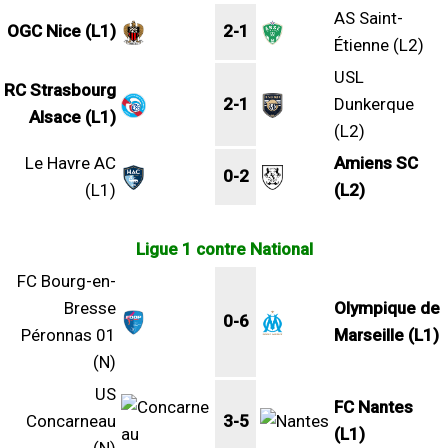
AS Saint-
OGC Nice (L1)
2-1
Étienne (L2)
USL
RC Strasbourg
2-1
Dunkerque
Alsace (L1)
(L2)
Le Havre AC
Amiens SC
0-2
(L1)
(L2)
Ligue 1 contre National
FC Bourg-en-
Bresse
Olympique de
0-6
Péronnas 01
Marseille (L1)
(N)
US
FC Nantes
Concarneau
3-5
(L1)