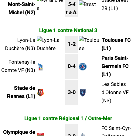
Stade Brest
Mont-Saint-
5-4
29 (L1)
Michel (N2)
t.a.b.
Ligue 1 contre National 3
Lyon-La
Toulouse FC
1-2
Duchère (N3)
(L1)
Paris Saint-
Fontenay-le
0-4
Germain FC
Comte VF (N3)
(L1)
Les Sables
Stade de
3-0
d'Olonne VF
Rennes (L1)
(N3)
Ligue 1 contre Régional 1 / Outre-Mer
FC Saint-Cyr-
Olympique de