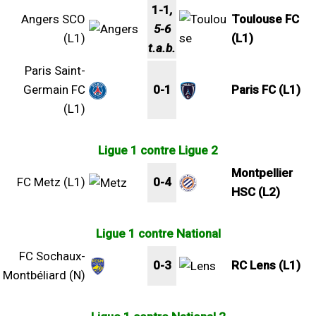
1-1
,
Angers SCO
Toulouse FC
5-6
(L1)
(L1)
t.a.b.
Paris Saint-
Germain FC
0-1
Paris FC (L1)
(L1)
Ligue 1 contre Ligue 2
Montpellier
FC Metz (L1)
0-4
HSC (L2)
Ligue 1 contre National
FC Sochaux-
0-3
RC Lens (L1)
Montbéliard (N)