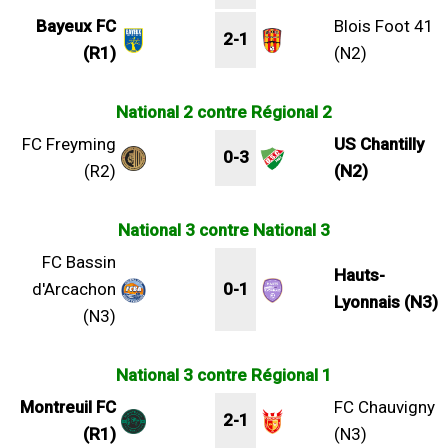
Bayeux FC
Blois Foot 41
2-1
(R1)
(N2)
National 2 contre Régional 2
FC Freyming
US Chantilly
0-3
(R2)
(N2)
National 3 contre National 3
FC Bassin
Hauts-
d'Arcachon
0-1
Lyonnais (N3)
(N3)
National 3 contre Régional 1
Montreuil FC
FC Chauvigny
2-1
(R1)
(N3)