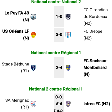
National contre National 2
FC Girondins
Le Puy FA 43
1-0
de Bordeaux
(N)
(N2)
US Orléans LF
FC Dieppe
3-0
(N)
(N2)
National contre Régional 1
FC Sochaux-
Stade Béthune
2-4
Montbéliard
(R1)
(N)
National 2 contre Régional 1
0-0
,
SA Mérignac
5-6
Istres FC (N2)
(R1)
t.a.b.