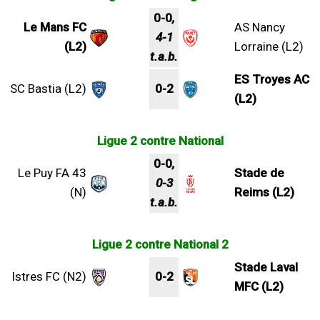
0-0
,
Le Mans FC
AS Nancy
4-1
(L2)
Lorraine (L2)
t.a.b.
ES Troyes AC
SC Bastia (L2)
0-2
(L2)
Ligue 2 contre National
0-0
,
Le Puy FA 43
Stade de
0-3
(N)
Reims (L2)
t.a.b.
Ligue 2 contre National 2
Stade Laval
Istres FC (N2)
0-2
MFC (L2)