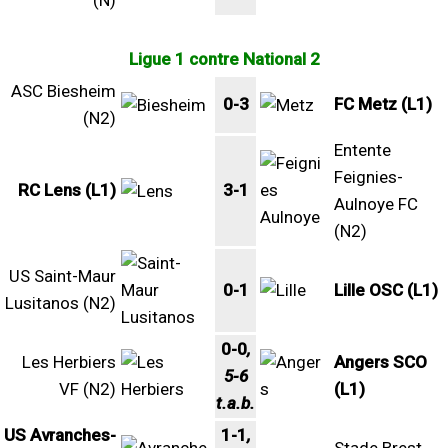
(N)
Ligue 1 contre National 2
ASC Biesheim
0-3
FC Metz (L1)
(N2)
Entente
Feignies-
RC Lens (L1)
3-1
Aulnoye FC
(N2)
US Saint-Maur
0-1
Lille OSC (L1)
Lusitanos (N2)
0-0
,
Les Herbiers
Angers SCO
5-6
VF (N2)
(L1)
t.a.b.
US Avranches-
1-1
,