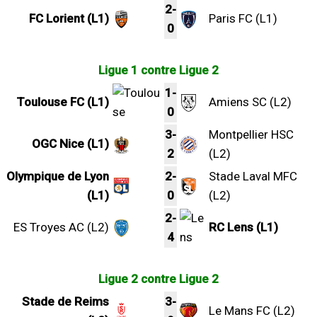
2-
FC Lorient (L1)
Paris FC (L1)
0
Ligue 1 contre Ligue 2
1-
Toulouse FC (L1)
Amiens SC (L2)
0
3-
Montpellier HSC
OGC Nice (L1)
2
(L2)
Olympique de Lyon
2-
Stade Laval MFC
(L1)
0
(L2)
2-
ES Troyes AC (L2)
RC Lens (L1)
4
Ligue 2 contre Ligue 2
Stade de Reims
3-
Le Mans FC (L2)