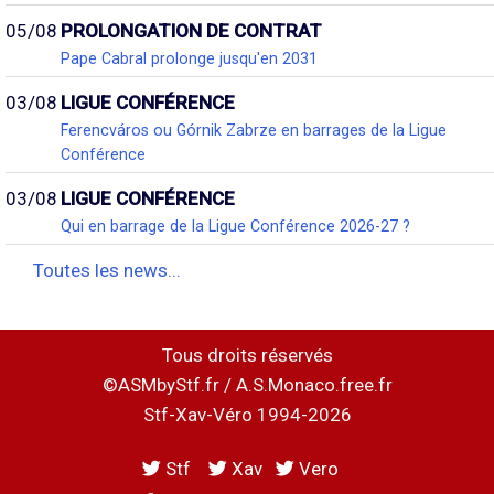
05/08
PROLONGATION DE CONTRAT
Pape Cabral prolonge jusqu'en 2031
03/08
LIGUE CONFÉRENCE
Ferencváros ou Górnik Zabrze en barrages de la Ligue
Conférence
03/08
LIGUE CONFÉRENCE
Qui en barrage de la Ligue Conférence 2026-27 ?
Toutes les news...
Tous droits réservés
©ASMbyStf.fr / A.S.Monaco.free.fr
Stf-Xav-Véro 1994-2026
Stf
Xav
Vero