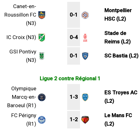
Canet-en-
Montpellier
Roussillon FC
0-1
HSC (L2)
(N3)
Stade de
IC Croix (N3)
0-4
Reims (L2)
GSI Pontivy
0-1
SC Bastia (L2)
(N3)
Ligue 2 contre Régional 1
Olympique
ES Troyes AC
Marcq-en-
1-3
(L2)
Baroeul (R1)
FC Périgny
Le Mans FC
1-2
(R1)
(L2)