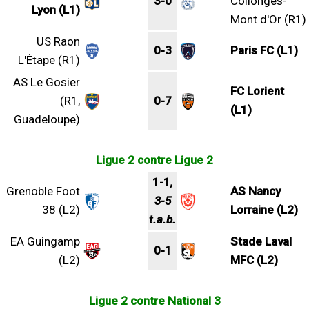
3-0
Collonges-
Lyon (L1)
Mont d'Or (R1)
US Raon
0-3
Paris FC (L1)
L'Étape (R1)
AS Le Gosier
FC Lorient
(R1,
0-7
(L1)
Guadeloupe)
Ligue 2 contre Ligue 2
1-1
,
Grenoble Foot
AS Nancy
3-5
38 (L2)
Lorraine (L2)
t.a.b.
EA Guingamp
Stade Laval
0-1
(L2)
MFC (L2)
Ligue 2 contre National 3