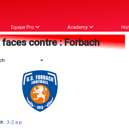
Equipe Pro
Academy
His
 faces contre : Forbach
ch
:
3-2 a.p.