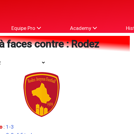
Equipe Pro
Academy
His
à faces contre : Rodez
o
:
1-3