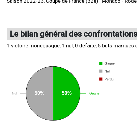
Saison 2022-23, Coupe de France (32e) :
Monaco
-
Rode
Le bilan général des confrontation
1 victoire monégasque, 1 nul, 0 défaite, 5 buts marqués 