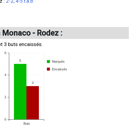
z
:
2-2,
4-5 t.a.b.
s Monaco - Rodez :
et 3 buts encaissés.