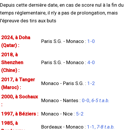
Depuis cette dernière date, en cas de score nul à la fin du
temps réglementaire, il n'y a pas de prolongation, mais
l'épreuve des tirs aux buts
2024, à Doha
Paris S.G. - Monaco :
1-0
(Qatar) :
2018, à
Shenzhen
Paris S.G. - Monaco :
4-0
(Chine) :
2017, à Tanger
Monaco - Paris S.G. :
1-2
(Maroc) :
2000, à Sochaux
Monaco - Nantes :
0-0,
6-5 t.a.b.
:
1997, à Béziers :
Monaco - Nice :
5-2
1985, à
Bordeaux - Monaco :
1-1,
7-8 t.a.b.