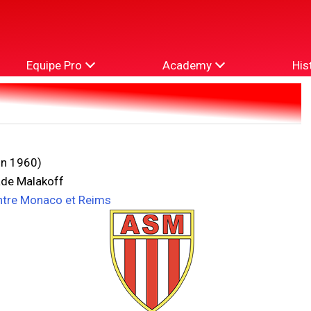
Equipe Pro
Academy
His
uin 1960)
ade Malakoff
ntre Monaco et Reims