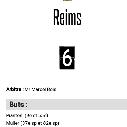
Reims
6
Arbitre :
Mr Marcel Bois
Buts :
Piantoni (9e et 55e)
Muller (37e sp et 82e sp)