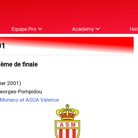
Equipe Pro
Academy
His
01
ème de finale
vier 2001)
Georges-Pompidou
e Monaco et ASOA Valence