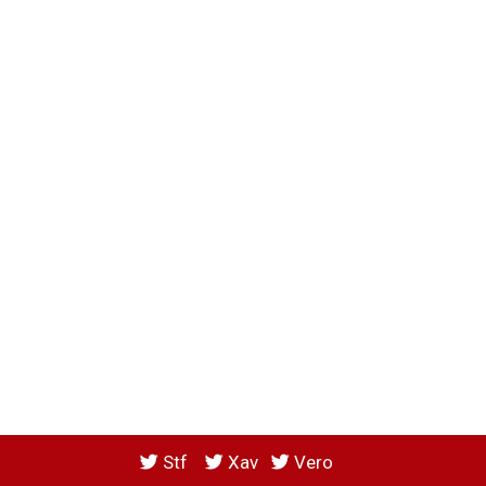
Stf
Xav
Vero