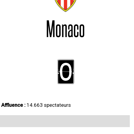
Monaco
0
Affluence :
14.663 spectateurs