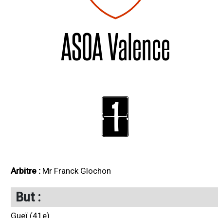
ASOA Valence
1
Arbitre :
Mr Franck Glochon
But :
Gueï (41e)