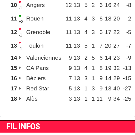
10
Angers
12
13
5
2
6
16
24
-8
-1
11
Rouen
11
13
4
3
6
18
20
-2
+2
12
Grenoble
11
13
4
3
6
17
22
-5
-1
13
Toulon
11
13
5
1
7
20
27
-7
-1
14
Valenciennes
9
13
2
5
6
14
23
-9
15
CA Paris
9
13
4
1
8
19
32
-13
16
Béziers
7
13
3
1
9
14
29
-15
17
Red Star
5
13
1
3
9
13
40
-27
18
Alès
3
13
1
1
11
9
34
-25
FIL INFOS