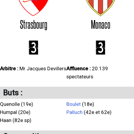
Strasbourg
Monaco
3
3
Arbitre :
Mr Jacques Devillers
Affluence :
20.139
spectateurs
Buts :
Quenolle (19e)
Boulet
(18e)
Humpal (20e)
Palluch
(42e et 62e)
Haan (82e sp)