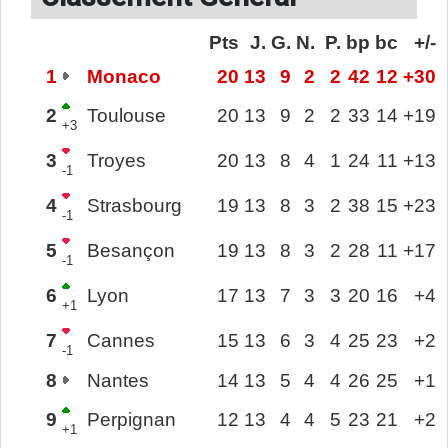
Pts
J.
G.
N.
P.
bp
bc
+/-
1
Monaco
20
13
9
2
2
42
12
+30
2
Toulouse
20
13
9
2
2
33
14
+19
+3
3
Troyes
20
13
8
4
1
24
11
+13
-1
4
Strasbourg
19
13
8
3
2
38
15
+23
-1
5
Besançon
19
13
8
3
2
28
11
+17
-1
6
Lyon
17
13
7
3
3
20
16
+4
+1
7
Cannes
15
13
6
3
4
25
23
+2
-1
8
Nantes
14
13
5
4
4
26
25
+1
9
Perpignan
12
13
4
4
5
23
21
+2
+1