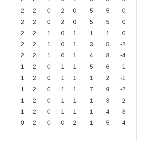
2
2
0
2
0
5
5
0
2
2
0
2
0
5
5
0
2
2
1
0
1
1
1
0
2
2
1
0
1
3
5
-2
2
2
1
0
1
4
8
-4
1
2
0
1
1
5
6
-1
1
2
0
1
1
1
2
-1
1
2
0
1
1
7
9
-2
1
2
0
1
1
1
3
-2
1
2
0
1
1
1
4
-3
0
2
0
0
2
1
5
-4