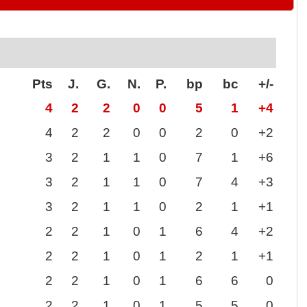
Pts
J.
G.
N.
P.
bp
bc
+/-
4
2
2
0
0
5
1
+4
4
2
2
0
0
2
0
+2
3
2
1
1
0
7
1
+6
3
2
1
1
0
7
4
+3
3
2
1
1
0
2
1
+1
2
2
1
0
1
6
4
+2
2
2
1
0
1
2
1
+1
2
2
1
0
1
6
6
0
2
2
1
0
1
5
5
0