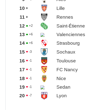
10
Lille
11
Rennes
12
Saint-Étienne
+2
13
Valenciennes
+6
14
Strasbourg
+6
15
Sochaux
-3
16
Toulouse
-1
17
FC Nancy
-1
18
Nice
-1
19
Sedan
-1
20
Lyon
-7