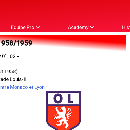
Equipe Pro
Academy
His
1958/1959
 n°:
ût 1958)
ade Louis-II
entre Monaco et Lyon