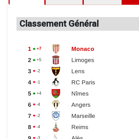
Classement Général
1
Monaco
+7
2
Limoges
+5
3
Lens
-2
4
RC Paris
-1
5
Nîmes
+4
6
Angers
-4
7
Marseille
-2
8
Reims
-4
9
Alès
-3