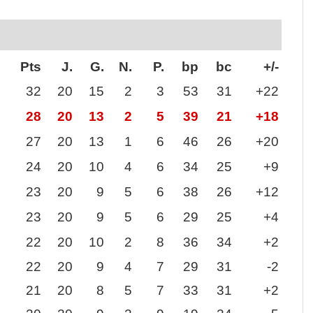
Pts
J.
G.
N.
P.
bp
bc
+/-
32
20
15
2
3
53
31
+22
28
20
13
2
5
39
21
+18
27
20
13
1
6
46
26
+20
24
20
10
4
6
34
25
+9
23
20
9
5
6
38
26
+12
23
20
9
5
6
29
25
+4
22
20
10
2
8
36
34
+2
22
20
9
4
7
29
31
-2
21
20
8
5
7
33
31
+2