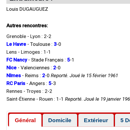
Louis DUGAUGUEZ
Autres rencontres:
Grenoble
-
Lyon
:
2
-
2
Le Havre
-
Toulouse
:
3
-
0
Lens
-
Limoges
:
1
-
1
FC Nancy
-
Stade Français
:
5
-
1
Nice
-
Valenciennes
:
2
-
0
Nîmes
-
Reims
:
2
-
0
Reporté. Joué le 15 février 1961
RC Paris
-
Angers
:
5
-
3
Rennes
-
Troyes
:
2
-
2
Saint-Étienne
-
Rouen
:
1
-
1
Reporté. Joué le 19 janvier 19
Général
Domicile
Extérieur
5 D