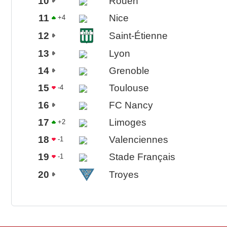
10
Rouen
11
Nice
+4
12
Saint-Étienne
13
Lyon
14
Grenoble
15
Toulouse
-4
16
FC Nancy
17
Limoges
+2
18
Valenciennes
-1
19
Stade Français
-1
20
Troyes