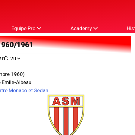
Equipe Pro
Academy
His
1960/1961
 n°:
mbre 1960)
 Emile-Albeau
ntre Monaco et Sedan