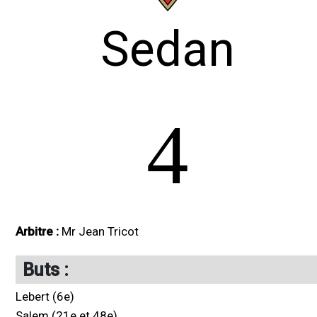
Sedan
4
Arbitre :
Mr Jean Tricot
Buts :
Lebert (6e)
Salem (21e et 48e)