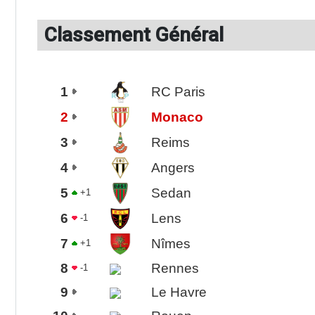
Classement Général
1
RC Paris
2
Monaco
3
Reims
4
Angers
5
Sedan
+1
6
Lens
-1
7
Nîmes
+1
8
Rennes
-1
9
Le Havre