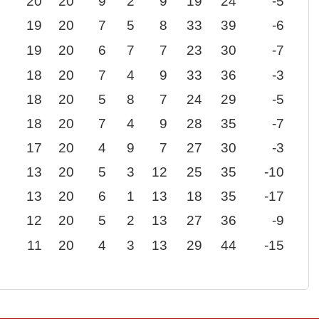
20
20
9
2
9
19
24
-5
19
20
7
5
8
33
39
-6
19
20
6
7
7
23
30
-7
18
20
7
4
9
33
36
-3
18
20
5
8
7
24
29
-5
18
20
7
4
9
28
35
-7
17
20
4
9
7
27
30
-3
13
20
5
3
12
25
35
-10
13
20
6
1
13
18
35
-17
12
20
5
2
13
27
36
-9
11
20
4
3
13
29
44
-15