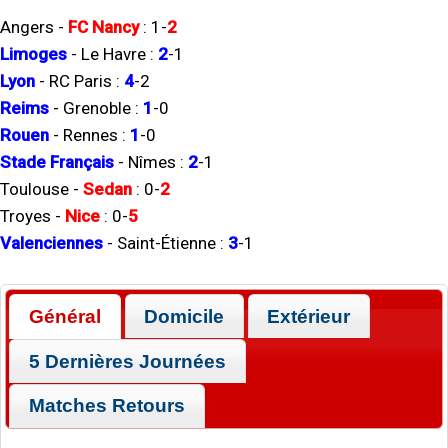
Angers
-
FC Nancy
:
1
-
2
Limoges
-
Le Havre
:
2
-
1
Lyon
-
RC Paris
:
4
-
2
Reims
-
Grenoble
:
1
-
0
Rouen
-
Rennes
:
1
-
0
Stade Français
-
Nîmes
:
2
-
1
Toulouse
-
Sedan
:
0
-
2
Troyes
-
Nice
:
0
-
5
Valenciennes
-
Saint-Étienne
:
3
-
1
Général
Domicile
Extérieur
5 Dernières Journées
Matches Retours