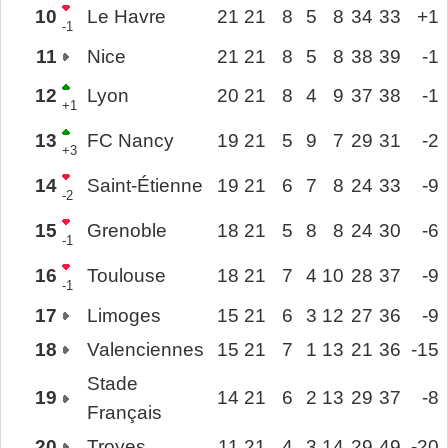
10
Le Havre
21
21
8
5
8
34
33
+1
-1
11
Nice
21
21
8
5
8
38
39
-1
12
Lyon
20
21
8
4
9
37
38
-1
+1
13
FC Nancy
19
21
5
9
7
29
31
-2
+3
14
Saint-Étienne
19
21
6
7
8
24
33
-9
-2
15
Grenoble
18
21
5
8
8
24
30
-6
-1
16
Toulouse
18
21
7
4
10
28
37
-9
-1
17
Limoges
15
21
6
3
12
27
36
-9
18
Valenciennes
15
21
7
1
13
21
36
-15
Stade
19
14
21
6
2
13
29
37
-8
Français
20
Troyes
11
21
4
3
14
29
49
-20