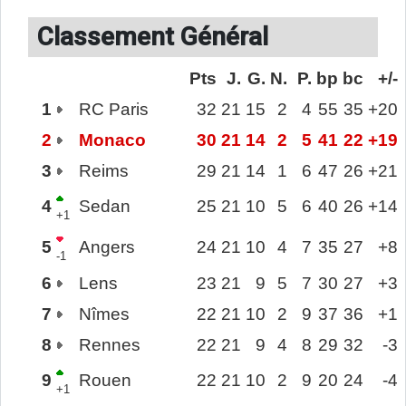
Classement Général
Pts
J.
G.
N.
P.
bp
bc
+/-
1
RC Paris
32
21
15
2
4
55
35
+20
2
Monaco
30
21
14
2
5
41
22
+19
3
Reims
29
21
14
1
6
47
26
+21
4
Sedan
25
21
10
5
6
40
26
+14
+1
5
Angers
24
21
10
4
7
35
27
+8
-1
6
Lens
23
21
9
5
7
30
27
+3
7
Nîmes
22
21
10
2
9
37
36
+1
8
Rennes
22
21
9
4
8
29
32
-3
9
Rouen
22
21
10
2
9
20
24
-4
+1