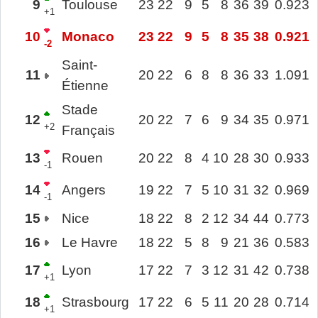
9
Toulouse
23
22
9
5
8
36
39
0.923
+1
10
Monaco
23
22
9
5
8
35
38
0.921
-2
Saint-
11
20
22
6
8
8
36
33
1.091
Étienne
Stade
12
20
22
7
6
9
34
35
0.971
+2
Français
13
Rouen
20
22
8
4
10
28
30
0.933
-1
14
Angers
19
22
7
5
10
31
32
0.969
-1
15
Nice
18
22
8
2
12
34
44
0.773
16
Le Havre
18
22
5
8
9
21
36
0.583
17
Lyon
17
22
7
3
12
31
42
0.738
+1
18
Strasbourg
17
22
6
5
11
20
28
0.714
+1