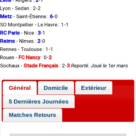
Lens
-
Angers
:
2
-
1
Lyon
-
Sedan
:
2
-
2
Metz
-
Saint-Étienne
:
6
-
0
SO Montpellier
-
Le Havre
:
1
-
1
RC Paris
-
Nice
:
3
-
1
Reims
-
Nîmes
:
2
-
0
Rennes
-
Toulouse
:
1
-
1
Rouen
-
FC Nancy
:
0
-
2
Sochaux
-
Stade Français
:
2
-
3
Reporté. Joué le 1er mars
Général
Domicile
Extérieur
5 Dernières Journées
Matches Retours