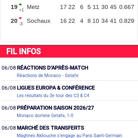
19
Metz
17
22
6
5
11
30
45
0.667
+1
20
Sochaux
16
22
4
8
10
34
41
0.829
-3
FIL INFOS
06/08
RÉACTIONS D'APRÈS-MATCH
Réactions de Monaco - Getafe
06/08
LIGUES EUROPA & CONFÉRENCE
Les résultats du 3e tour des C3 & C4
06/08
PRÉPARATION SAISON 2026/27
Monaco domine Getafe, 1-0
06/08
MARCHÉ DES TRANSFERTS
Maghnes Akliouche s'engage au Paris Saint-Germain