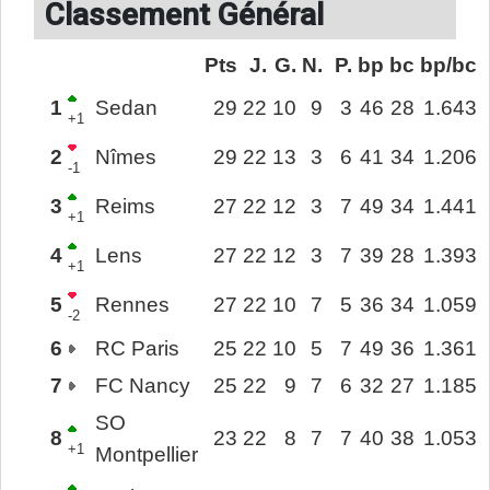
Classement Général
Pts
J.
G.
N.
P.
bp
bc
bp/bc
1
Sedan
29
22
10
9
3
46
28
1.643
+1
2
Nîmes
29
22
13
3
6
41
34
1.206
-1
3
Reims
27
22
12
3
7
49
34
1.441
+1
4
Lens
27
22
12
3
7
39
28
1.393
+1
5
Rennes
27
22
10
7
5
36
34
1.059
-2
6
RC Paris
25
22
10
5
7
49
36
1.361
7
FC Nancy
25
22
9
7
6
32
27
1.185
SO
8
23
22
8
7
7
40
38
1.053
+1
Montpellier