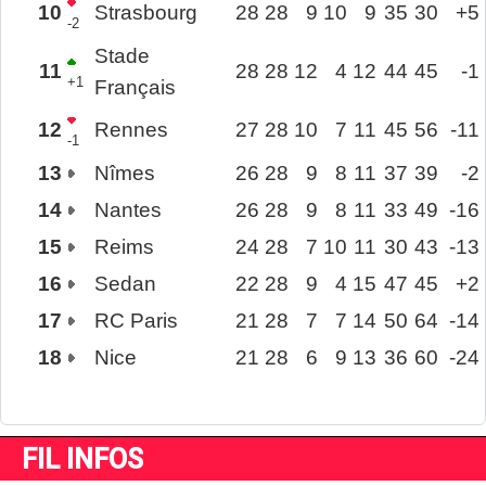
10
Strasbourg
28
28
9
10
9
35
30
+5
-2
Stade
11
28
28
12
4
12
44
45
-1
+1
Français
12
Rennes
27
28
10
7
11
45
56
-11
-1
13
Nîmes
26
28
9
8
11
37
39
-2
14
Nantes
26
28
9
8
11
33
49
-16
15
Reims
24
28
7
10
11
30
43
-13
16
Sedan
22
28
9
4
15
47
45
+2
17
RC Paris
21
28
7
7
14
50
64
-14
18
Nice
21
28
6
9
13
36
60
-24
FIL INFOS