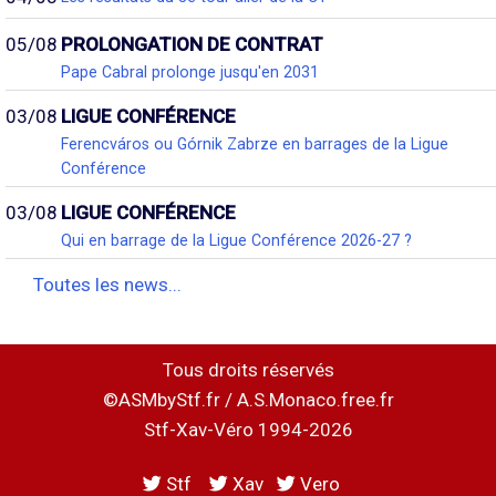
05/08
PROLONGATION DE CONTRAT
Pape Cabral prolonge jusqu'en 2031
03/08
LIGUE CONFÉRENCE
Ferencváros ou Górnik Zabrze en barrages de la Ligue
Conférence
03/08
LIGUE CONFÉRENCE
Qui en barrage de la Ligue Conférence 2026-27 ?
Toutes les news...
Tous droits réservés
©ASMbyStf.fr / A.S.Monaco.free.fr
Stf-Xav-Véro 1994-2026
Stf
Xav
Vero