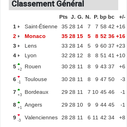
Classement Général
Pts
J.
G.
N.
P.
bp
bc
+/-
1
Saint-Étienne
35
28
14
7
7
58
42
+16
2
Monaco
35
28
15
5
8
52
36
+16
3
Lens
33
28
14
5
9
60
37
+23
4
Lyon
32
28
12
8
8
51
41
+10
5
Rouen
30
28
11
8
9
43
37
+6
+2
6
Toulouse
30
28
11
8
9
47
50
-3
-1
7
Bordeaux
29
28
11
7
10
45
46
-1
+3
8
Angers
29
28
10
9
9
44
45
-1
+1
9
Valenciennes
28
28
11
6
11
42
34
+8
-3