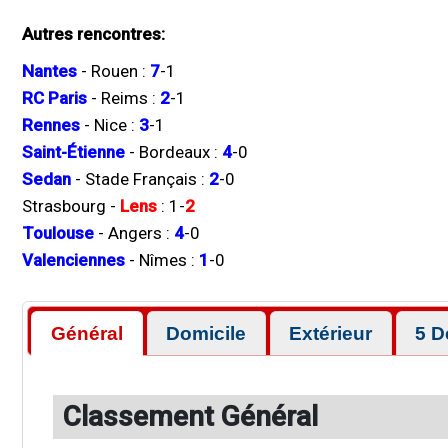
Autres rencontres:
Nantes
-
Rouen
:
7
-
1
RC Paris
-
Reims
:
2
-
1
Rennes
-
Nice
:
3
-
1
Saint-Étienne
-
Bordeaux
:
4
-
0
Sedan
-
Stade Français
:
2
-
0
Strasbourg
-
Lens
:
1
-
2
Toulouse
-
Angers
:
4
-
0
Valenciennes
-
Nîmes
:
1
-
0
Général
Domicile
Extérieur
5 D
Classement Général