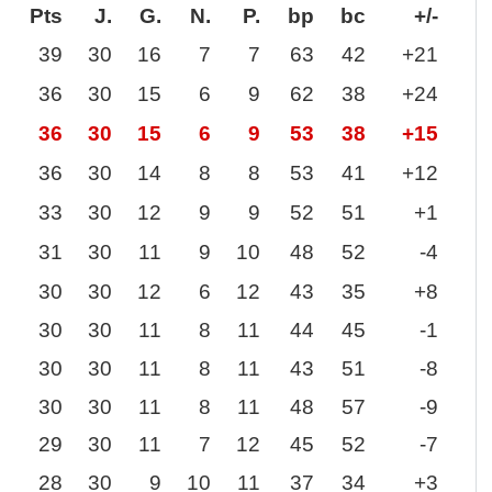
Pts
J.
G.
N.
P.
bp
bc
+/-
39
30
16
7
7
63
42
+21
36
30
15
6
9
62
38
+24
36
30
15
6
9
53
38
+15
36
30
14
8
8
53
41
+12
33
30
12
9
9
52
51
+1
31
30
11
9
10
48
52
-4
30
30
12
6
12
43
35
+8
30
30
11
8
11
44
45
-1
30
30
11
8
11
43
51
-8
30
30
11
8
11
48
57
-9
29
30
11
7
12
45
52
-7
28
30
9
10
11
37
34
+3