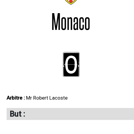
Monaco
0
Arbitre :
Mr Robert Lacoste
But :