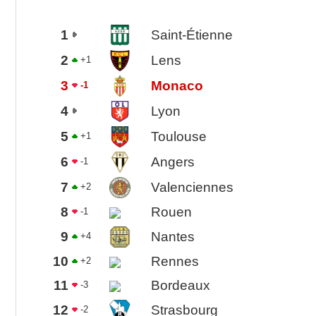
1
Saint-Étienne
2
Lens
+1
3
Monaco
-1
4
Lyon
5
Toulouse
+1
6
Angers
-1
7
Valenciennes
+2
8
Rouen
-1
9
Nantes
+4
10
Rennes
+2
11
Bordeaux
-3
12
Strasbourg
-2