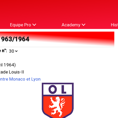
Equipe Pro
Academy
His
1963/1964
 n°:
ril 1964)
ade Louis-II
entre Monaco et Lyon