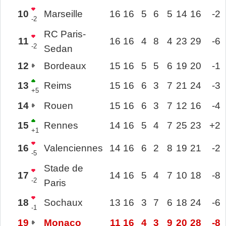
10
Marseille
16
16
5
6
5
14
16
-2
-2
RC Paris-
11
16
16
4
8
4
23
29
-6
-2
Sedan
12
Bordeaux
15
16
5
5
6
19
20
-1
13
Reims
15
16
6
3
7
21
24
-3
+5
14
Rouen
15
16
6
3
7
12
16
-4
15
Rennes
14
16
5
4
7
25
23
+2
+1
16
Valenciennes
14
16
6
2
8
19
21
-2
-5
Stade de
17
14
16
5
4
7
10
18
-8
-2
Paris
18
Sochaux
13
16
3
7
6
18
24
-6
-1
19
Monaco
11
16
4
3
9
20
28
-8