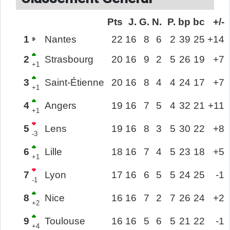
Pts
J.
G.
N.
P.
bp
bc
+/-
1
Nantes
22
16
8
6
2
39
25
+14
2
Strasbourg
20
16
9
2
5
26
19
+7
+1
3
Saint-Étienne
20
16
8
4
4
24
17
+7
+1
4
Angers
19
16
7
5
4
32
21
+11
+1
5
Lens
19
16
8
3
5
30
22
+8
-3
6
Lille
18
16
7
4
5
23
18
+5
+1
7
Lyon
17
16
6
5
5
24
25
-1
-1
8
Nice
16
16
7
2
7
26
24
+2
+2
9
Toulouse
16
16
5
6
5
21
22
-1
+4