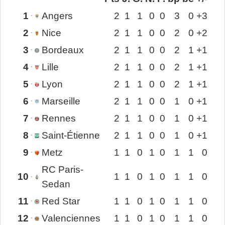
1
Angers
2
1
1
0
0
3
0
+3
2
Nice
2
1
1
0
0
2
0
+2
3
Bordeaux
2
1
1
0
0
2
1
+1
4
Lille
2
1
1
0
0
2
1
+1
5
Lyon
2
1
1
0
0
2
1
+1
6
Marseille
2
1
1
0
0
1
0
+1
7
Rennes
2
1
1
0
0
1
0
+1
8
Saint-Étienne
2
1
1
0
0
1
0
+1
9
Metz
1
1
0
1
0
1
1
0
RC Paris-
10
1
1
0
1
0
1
1
0
Sedan
11
Red Star
1
1
0
1
0
1
1
0
12
Valenciennes
1
1
0
1
0
1
1
0