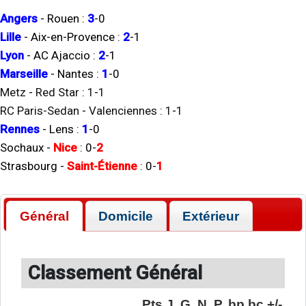
Angers
-
Rouen
:
3
-
0
Lille
-
Aix-en-Provence
:
2
-
1
Lyon
-
AC Ajaccio
:
2
-
1
Marseille
-
Nantes
:
1
-
0
Metz
-
Red Star
:
1
-
1
RC Paris-Sedan
-
Valenciennes
:
1
-
1
Rennes
-
Lens
:
1
-
0
Sochaux
-
Nice
:
0
-
2
Strasbourg
-
Saint-Étienne
:
0
-
1
Général
Domicile
Extérieur
Classement Général
Pts
J.
G.
N.
P.
bp
bc
+/-