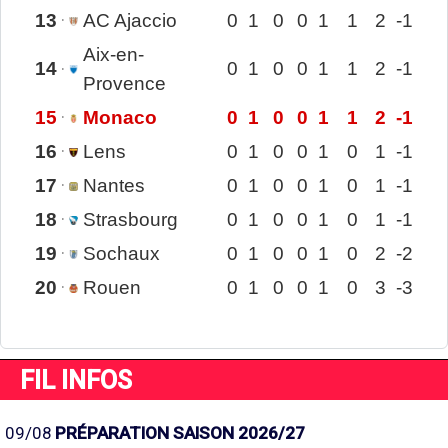
13
AC Ajaccio
0
1
0
0
1
1
2
-1
Aix-en-
14
0
1
0
0
1
1
2
-1
Provence
15
Monaco
0
1
0
0
1
1
2
-1
16
Lens
0
1
0
0
1
0
1
-1
17
Nantes
0
1
0
0
1
0
1
-1
18
Strasbourg
0
1
0
0
1
0
1
-1
19
Sochaux
0
1
0
0
1
0
2
-2
20
Rouen
0
1
0
0
1
0
3
-3
FIL INFOS
09/08
PRÉPARATION SAISON 2026/27