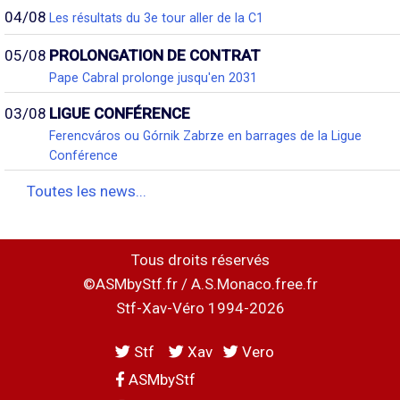
04/08
Les résultats du 3e tour aller de la C1
05/08
PROLONGATION DE CONTRAT
Pape Cabral prolonge jusqu'en 2031
03/08
LIGUE CONFÉRENCE
Ferencváros ou Górnik Zabrze en barrages de la Ligue
Conférence
Toutes les news...
Tous droits réservés
©ASMbyStf.fr / A.S.Monaco.free.fr
Stf-Xav-Véro 1994-2026
Stf
Xav
Vero
ASMbyStf