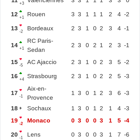
11
Valenciennes
3
3
1
1
1
3
3
0
+3
12
Rouen
3
3
1
1
1
2
4
-2
+1
13
Bordeaux
2
3
1
0
2
3
4
-1
-2
RC Paris-
14
2
3
0
2
1
2
3
-1
+1
Sedan
15
AC Ajaccio
2
3
1
0
2
3
5
-2
-5
16
Strasbourg
2
3
1
0
2
2
5
-3
+4
Aix-en-
17
1
3
0
1
2
3
6
-3
-1
Provence
18
Sochaux
1
3
0
1
2
1
4
-3
19
Monaco
0
3
0
0
3
1
5
-4
-2
20
Lens
0
3
0
0
3
1
7
-6
-1