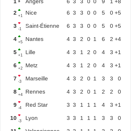
1
Angers
6
3
3
0
0
9
1
+8
2
Nice
6
3
3
0
0
5
0
+5
+1
3
Saint-Étienne
6
3
3
0
0
5
0
+5
-1
4
Nantes
4
3
2
0
1
6
2
+4
+5
5
Lille
4
3
1
2
0
4
3
+1
+1
6
Metz
4
3
1
2
0
4
3
+1
+2
7
Marseille
4
3
2
0
1
3
3
0
-3
8
Rennes
4
3
2
0
1
2
2
0
+4
9
Red Star
3
3
1
1
1
4
3
+1
-4
10
Lyon
3
3
1
1
1
3
3
0
-3