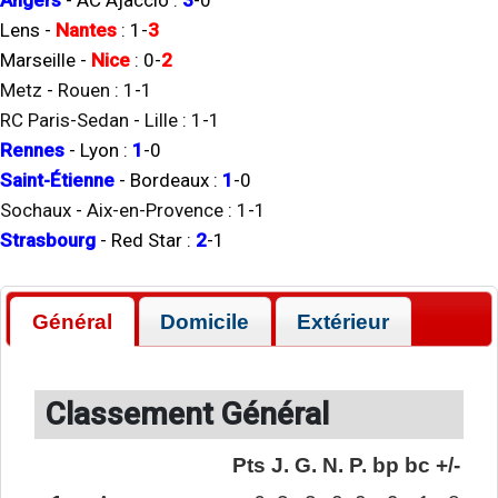
Angers
-
AC Ajaccio
:
3
-
0
Lens
-
Nantes
:
1
-
3
Marseille
-
Nice
:
0
-
2
Metz
-
Rouen
:
1
-
1
RC Paris-Sedan
-
Lille
:
1
-
1
Rennes
-
Lyon
:
1
-
0
Saint-Étienne
-
Bordeaux
:
1
-
0
Sochaux
-
Aix-en-Provence
:
1
-
1
Strasbourg
-
Red Star
:
2
-
1
Général
Domicile
Extérieur
Classement Général
Pts
J.
G.
N.
P.
bp
bc
+/-