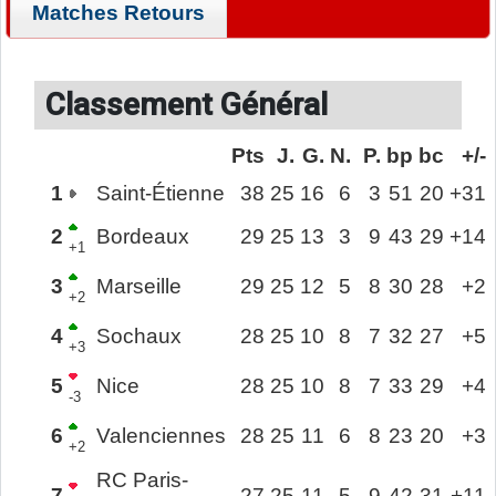
Matches Retours
Classement Général
Pts
J.
G.
N.
P.
bp
bc
+/-
1
Saint-Étienne
38
25
16
6
3
51
20
+31
2
Bordeaux
29
25
13
3
9
43
29
+14
+1
3
Marseille
29
25
12
5
8
30
28
+2
+2
4
Sochaux
28
25
10
8
7
32
27
+5
+3
5
Nice
28
25
10
8
7
33
29
+4
-3
6
Valenciennes
28
25
11
6
8
23
20
+3
+2
RC Paris-
7
27
25
11
5
9
42
31
+11