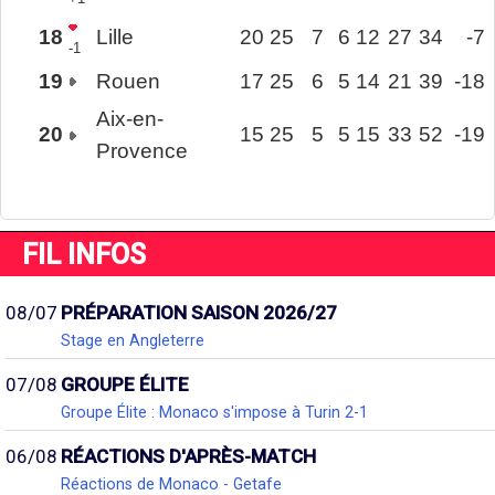
18
Lille
20
25
7
6
12
27
34
-7
-1
19
Rouen
17
25
6
5
14
21
39
-18
Aix-en-
20
15
25
5
5
15
33
52
-19
Provence
FIL INFOS
08/07
PRÉPARATION SAISON 2026/27
Stage en Angleterre
07/08
GROUPE ÉLITE
Groupe Élite : Monaco s'impose à Turin 2-1
06/08
RÉACTIONS D'APRÈS-MATCH
Réactions de Monaco - Getafe