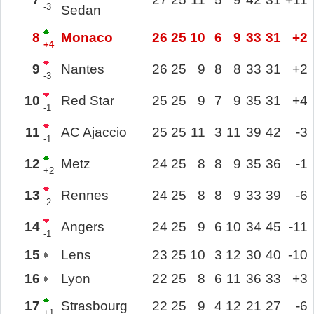
-3
Sedan
8
Monaco
26
25
10
6
9
33
31
+2
+4
9
Nantes
26
25
9
8
8
33
31
+2
-3
10
Red Star
25
25
9
7
9
35
31
+4
-1
11
AC Ajaccio
25
25
11
3
11
39
42
-3
-1
12
Metz
24
25
8
8
9
35
36
-1
+2
13
Rennes
24
25
8
8
9
33
39
-6
-2
14
Angers
24
25
9
6
10
34
45
-11
-1
15
Lens
23
25
10
3
12
30
40
-10
16
Lyon
22
25
8
6
11
36
33
+3
17
Strasbourg
22
25
9
4
12
21
27
-6
+1