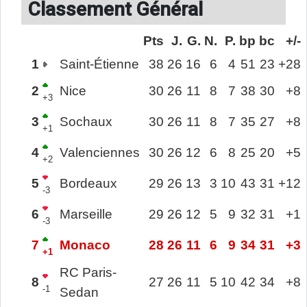
Classement Général
Pts
J.
G.
N.
P.
bp
bc
+/-
1
Saint-Étienne
38
26
16
6
4
51
23
+28
2
Nice
30
26
11
8
7
38
30
+8
+3
3
Sochaux
30
26
11
8
7
35
27
+8
+1
4
Valenciennes
30
26
12
6
8
25
20
+5
+2
5
Bordeaux
29
26
13
3
10
43
31
+12
-3
6
Marseille
29
26
12
5
9
32
31
+1
-3
7
Monaco
28
26
11
6
9
34
31
+3
+1
RC Paris-
8
27
26
11
5
10
42
34
+8
-1
Sedan