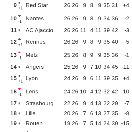
9
Red Star
26
26
9
8
9
35
31
+4
+1
10
Nantes
26
26
9
8
9
34
36
-2
-1
11
AC Ajaccio
26
26
11
4
11
39
42
-3
12
Rennes
26
26
9
8
9
35
40
-5
+1
13
Metz
25
26
8
9
9
35
36
-1
-1
14
Angers
25
26
9
7
10
34
45
-11
15
Lyon
24
26
9
6
11
39
35
+4
+1
16
Lens
24
26
10
4
12
32
42
-10
-1
17
Strasbourg
22
26
9
4
13
22
29
-7
18
Lille
20
26
7
6
13
27
35
-8
19
Rouen
19
26
7
5
14
24
39
-15