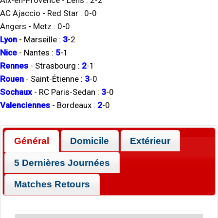
Aix-en-Provence
-
Lens
:
2
-
2
AC Ajaccio
-
Red Star
:
0
-
0
Angers
-
Metz
:
0
-
0
Lyon
-
Marseille
:
3
-
2
Nice
-
Nantes
:
5
-
1
Rennes
-
Strasbourg
:
2
-
1
Rouen
-
Saint-Étienne
:
3
-
0
Sochaux
-
RC Paris-Sedan
:
3
-
0
Valenciennes
-
Bordeaux
:
2
-
0
Général
Domicile
Extérieur
5 Dernières Journées
Matches Retours