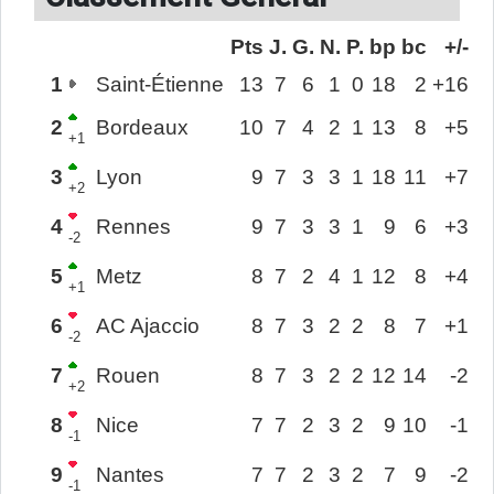
Pts
J.
G.
N.
P.
bp
bc
+/-
1
Saint-Étienne
13
7
6
1
0
18
2
+16
2
Bordeaux
10
7
4
2
1
13
8
+5
+1
3
Lyon
9
7
3
3
1
18
11
+7
+2
4
Rennes
9
7
3
3
1
9
6
+3
-2
5
Metz
8
7
2
4
1
12
8
+4
+1
6
AC Ajaccio
8
7
3
2
2
8
7
+1
-2
7
Rouen
8
7
3
2
2
12
14
-2
+2
8
Nice
7
7
2
3
2
9
10
-1
-1
9
Nantes
7
7
2
3
2
7
9
-2
-1