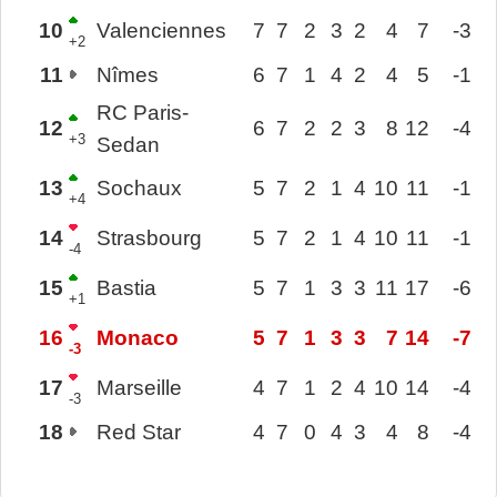
10
Valenciennes
7
7
2
3
2
4
7
-3
+2
11
Nîmes
6
7
1
4
2
4
5
-1
RC Paris-
12
6
7
2
2
3
8
12
-4
+3
Sedan
13
Sochaux
5
7
2
1
4
10
11
-1
+4
14
Strasbourg
5
7
2
1
4
10
11
-1
-4
15
Bastia
5
7
1
3
3
11
17
-6
+1
16
Monaco
5
7
1
3
3
7
14
-7
-3
17
Marseille
4
7
1
2
4
10
14
-4
-3
18
Red Star
4
7
0
4
3
4
8
-4