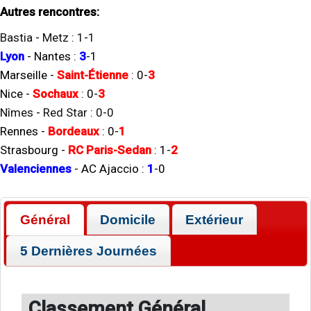
Autres rencontres:
Bastia
-
Metz
:
1
-
1
Lyon
-
Nantes
:
3
-
1
Marseille
-
Saint-Étienne
:
0
-
3
Nice
-
Sochaux
:
0
-
3
Nîmes
-
Red Star
:
0
-
0
Rennes
-
Bordeaux
:
0
-
1
Strasbourg
-
RC Paris-Sedan
:
1
-
2
Valenciennes
-
AC Ajaccio
:
1
-
0
Général
Domicile
Extérieur
5 Dernières Journées
Classement Général