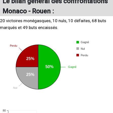
Le bilan général des confrontations
Monaco - Rouen :
20 victoires monégasques, 10 nuls, 10 défaites, 68 buts
marqués et 49 buts encaissés.