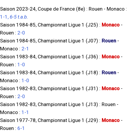
Saison 2023-24, Coupe de France (8e) :
Rouen
-
Monaco
:
1-1,
6-5 t.a.b.
Saison 1984-85, Championnat Ligue 1 (J25) :
Monaco
-
Rouen
:
2-0
Saison 1984-85, Championnat Ligue 1 (J07) :
Rouen
-
Monaco
:
2-1
Saison 1983-84, Championnat Ligue 1 (J36) :
Monaco
-
Rouen
:
1-0
Saison 1983-84, Championnat Ligue 1 (J18) :
Rouen
-
Monaco
:
1-0
Saison 1982-83, Championnat Ligue 1 (J31) :
Monaco
-
Rouen
:
2-0
Saison 1982-83, Championnat Ligue 1 (J13) :
Rouen
-
Monaco
:
1-1
Saison 1977-78, Championnat Ligue 1 (J29) :
Monaco
-
Rouen
:
6-1