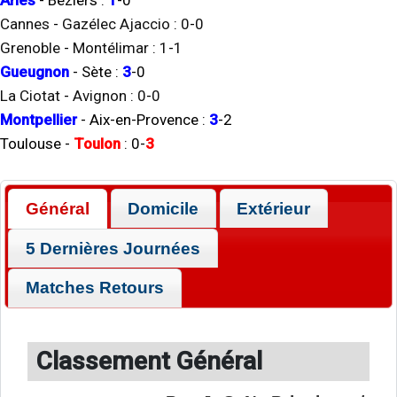
Arles
-
Béziers
:
1
-
0
Cannes
-
Gazélec Ajaccio
:
0
-
0
Grenoble
-
Montélimar
:
1
-
1
Gueugnon
-
Sète
:
3
-
0
La Ciotat
-
Avignon
:
0
-
0
Montpellier
-
Aix-en-Provence
:
3
-
2
Toulouse
-
Toulon
:
0
-
3
Général
Domicile
Extérieur
5 Dernières Journées
Matches Retours
Classement Général