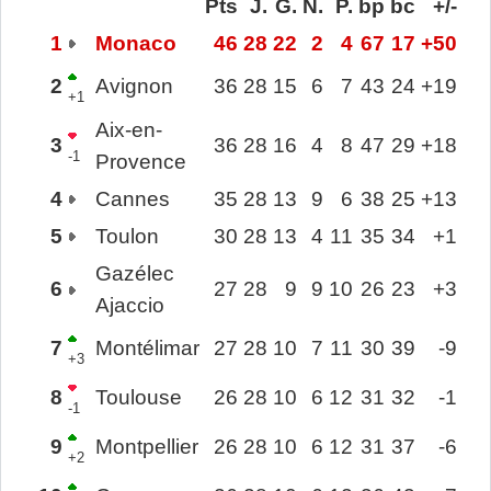
Pts
J.
G.
N.
P.
bp
bc
+/-
1
Monaco
46
28
22
2
4
67
17
+50
2
Avignon
36
28
15
6
7
43
24
+19
+1
Aix-en-
3
36
28
16
4
8
47
29
+18
-1
Provence
4
Cannes
35
28
13
9
6
38
25
+13
5
Toulon
30
28
13
4
11
35
34
+1
Gazélec
6
27
28
9
9
10
26
23
+3
Ajaccio
7
Montélimar
27
28
10
7
11
30
39
-9
+3
8
Toulouse
26
28
10
6
12
31
32
-1
-1
9
Montpellier
26
28
10
6
12
31
37
-6
+2