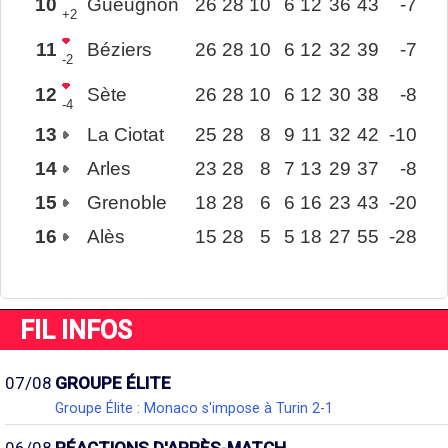
10
Gueugnon
26
28
10
6
12
36
43
-7
+2
11
Béziers
26
28
10
6
12
32
39
-7
-2
12
Sète
26
28
10
6
12
30
38
-8
-4
13
La Ciotat
25
28
8
9
11
32
42
-10
14
Arles
23
28
8
7
13
29
37
-8
15
Grenoble
18
28
6
6
16
23
43
-20
16
Alès
15
28
5
5
18
27
55
-28
FIL INFOS
07/08
GROUPE ÉLITE
Groupe Élite : Monaco s'impose à Turin 2-1
06/08
RÉACTIONS D'APRÈS-MATCH