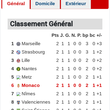
Général
Domicile
Extérieur
Classement Général
Pts
J.
G.
N.
P.
bp
bc
+/-
1
Marseille
2
1
1
0
0
3
0
+3
2
Strasbourg
2
1
1
0
0
3
1
+2
3
Lille
2
1
1
0
0
2
0
+2
4
Nantes
2
1
1
0
0
2
0
+2
5
Metz
2
1
1
0
0
2
1
+1
6
Monaco
2
1
1
0
0
2
1
+1
7
Nîmes
2
1
1
0
0
2
1
+1
8
Valenciennes
2
1
1
0
0
2
1
+1