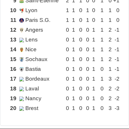
9
Saint-Étienne
2
1
1
0
0
1
0
+1
10
Lyon
1
1
0
1
0
1
1
0
11
Paris S.G.
1
1
0
1
0
1
1
0
12
Angers
0
1
0
0
1
1
2
-1
13
Lens
0
1
0
0
1
1
2
-1
14
Nice
0
1
0
0
1
1
2
-1
15
Sochaux
0
1
0
0
1
1
2
-1
16
Bastia
0
1
0
0
1
0
1
-1
17
Bordeaux
0
1
0
0
1
1
3
-2
18
Laval
0
1
0
0
1
0
2
-2
19
Nancy
0
1
0
0
1
0
2
-2
20
Brest
0
1
0
0
1
0
3
-3