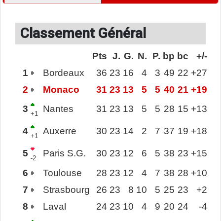
Classement Général
Pts
J.
G.
N.
P.
bp
bc
+/-
1
Bordeaux
36
23
16
4
3
49
22
+27
2
Monaco
31
23
13
5
5
40
21
+19
3
Nantes
31
23
13
5
5
28
15
+13
+1
4
Auxerre
30
23
14
2
7
37
19
+18
+1
5
Paris S.G.
30
23
12
6
5
38
23
+15
-2
6
Toulouse
28
23
12
4
7
38
28
+10
7
Strasbourg
26
23
8
10
5
25
23
+2
8
Laval
24
23
10
4
9
20
24
-4