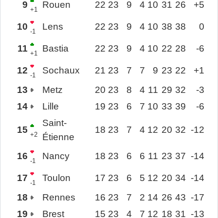
9
Rouen
22
23
9
4
10
31
26
+5
+1
10
Lens
22
23
9
4
10
38
38
0
-1
11
Bastia
22
23
9
4
10
22
28
-6
+1
12
Sochaux
21
23
7
7
9
23
22
+1
-1
13
Metz
20
23
8
4
11
29
32
-3
14
Lille
19
23
6
7
10
33
39
-6
Saint-
15
18
23
7
4
12
20
32
-12
+2
Étienne
16
Nancy
18
23
6
6
11
23
37
-14
-1
17
Toulon
17
23
6
5
12
20
34
-14
-1
18
Rennes
16
23
7
2
14
26
43
-17
19
Brest
15
23
4
7
12
18
31
-13