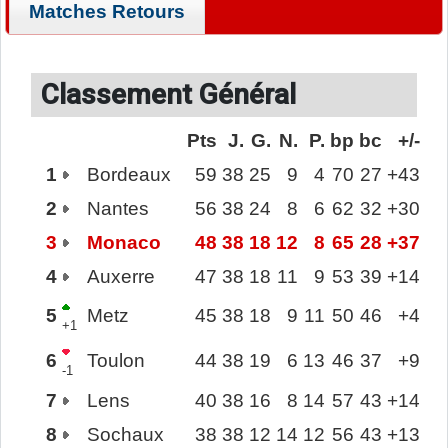
Matches Retours
Classement Général
Pts
J.
G.
N.
P.
bp
bc
+/-
1
Bordeaux
59
38
25
9
4
70
27
+43
2
Nantes
56
38
24
8
6
62
32
+30
3
Monaco
48
38
18
12
8
65
28
+37
4
Auxerre
47
38
18
11
9
53
39
+14
5
Metz
45
38
18
9
11
50
46
+4
+1
6
Toulon
44
38
19
6
13
46
37
+9
-1
7
Lens
40
38
16
8
14
57
43
+14
8
Sochaux
38
38
12
14
12
56
43
+13