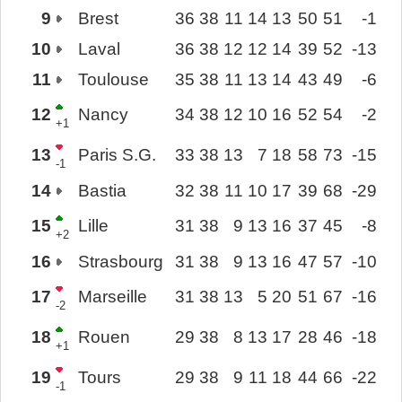
9
Brest
36
38
11
14
13
50
51
-1
10
Laval
36
38
12
12
14
39
52
-13
11
Toulouse
35
38
11
13
14
43
49
-6
12
Nancy
34
38
12
10
16
52
54
-2
+1
13
Paris S.G.
33
38
13
7
18
58
73
-15
-1
14
Bastia
32
38
11
10
17
39
68
-29
15
Lille
31
38
9
13
16
37
45
-8
+2
16
Strasbourg
31
38
9
13
16
47
57
-10
17
Marseille
31
38
13
5
20
51
67
-16
-2
18
Rouen
29
38
8
13
17
28
46
-18
+1
19
Tours
29
38
9
11
18
44
66
-22
-1