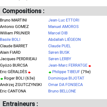
Compositions :
Bruno MARTINI
Jean-Luc ETTORI
Antonio GOMEZ
Manuel AMOROS
William PRUNIER
Marcel DIB
Basile BOLI
Abdallah LIÉGEON
Claude BARRET
Claude PUEL
Alain FIARD
Søren BUSK
Jacques PERDRIEAU
Søren LERBY
Gyözö BURCSA
Jean-Marc FERRATGE
Eric GÉRALDÈS
Philippe TIBEUF
(79e)
Roger BOLI (63e)
Dominique BIJOTAT
Andrzej ZGUTCZYNSKI
Omar DA FONSECA
Eric CANTONA
Bruno BELLONE
Entraineurs :