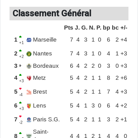
Classement Général
Pts
J.
G.
N.
P.
bp
bc
+/-
1
Marseille
7
4
3
1
0
6
2
+4
+1
2
Nantes
7
4
3
1
0
4
1
+3
+2
3
Bordeaux
6
4
2
2
0
3
0
+3
4
Metz
5
4
2
1
1
8
2
+6
+3
5
Brest
5
4
2
1
1
7
4
+3
-4
6
Lens
5
4
1
3
0
6
4
+2
+3
7
Paris S.G.
5
4
2
1
1
3
2
+1
-2
Saint-
8
4
4
1
2
1
4
4
0