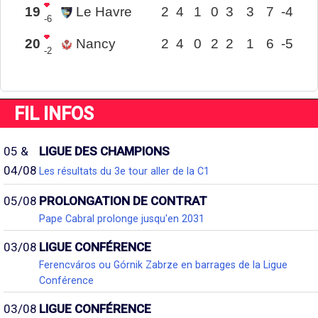
19
Le Havre
2
4
1
0
3
3
7
-4
-6
20
Nancy
2
4
0
2
2
1
6
-5
-2
FIL INFOS
05 &
LIGUE DES CHAMPIONS
04/08
Les résultats du 3e tour aller de la C1
05/08
PROLONGATION DE CONTRAT
Pape Cabral prolonge jusqu'en 2031
03/08
LIGUE CONFÉRENCE
Ferencváros ou Górnik Zabrze en barrages de la Ligue
Conférence
03/08
LIGUE CONFÉRENCE