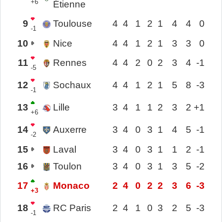
+6
Étienne
9
Toulouse
4
4
1
2
1
4
4
0
-1
10
Nice
4
4
1
2
1
3
3
0
11
Rennes
4
4
2
0
2
3
4
-1
-5
12
Sochaux
4
4
1
2
1
5
8
-3
-1
13
Lille
3
4
1
1
2
3
2
+1
+6
14
Auxerre
3
4
0
3
1
4
5
-1
-2
15
Laval
3
4
0
3
1
1
2
-1
16
Toulon
3
4
0
3
1
3
5
-2
17
Monaco
2
4
0
2
2
3
6
-3
+3
18
RC Paris
2
4
1
0
3
2
5
-3
-1