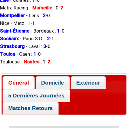
Lille
-
Cannes
:
1
-
0
Matra Racing
-
Marseille
:
0
-
2
Montpellier
-
Lens
:
2
-
0
Nice
-
Metz
:
1
-
1
Saint-Étienne
-
Bordeaux
:
1
-
0
Sochaux
-
Paris S.G.
:
2
-
1
Strasbourg
-
Laval
:
3
-
0
Toulon
-
Caen
:
1
-
0
Toulouse
-
Nantes
:
1
-
2
Général
Domicile
Extérieur
5 Dernières Journées
Matches Retours