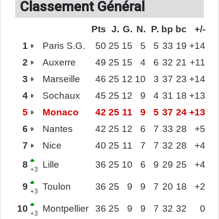
Classement Général
Pts
J.
G.
N.
P.
bp
bc
+/-
1
Paris S.G.
50
25
15
5
5
33
19
+14
2
Auxerre
49
25
15
4
6
32
21
+11
3
Marseille
46
25
12
10
3
37
23
+14
4
Sochaux
45
25
12
9
4
31
18
+13
5
Monaco
42
25
11
9
5
37
24
+13
6
Nantes
42
25
12
6
7
33
28
+5
7
Nice
40
25
11
7
7
32
28
+4
8
Lille
36
25
10
6
9
29
25
+4
+3
9
Toulon
36
25
9
9
7
20
18
+2
+3
10
Montpellier
36
25
9
9
7
32
32
0
+3