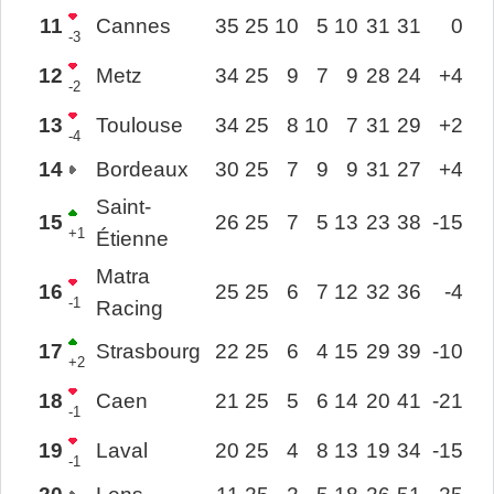
11
Cannes
35
25
10
5
10
31
31
0
-3
12
Metz
34
25
9
7
9
28
24
+4
-2
13
Toulouse
34
25
8
10
7
31
29
+2
-4
14
Bordeaux
30
25
7
9
9
31
27
+4
Saint-
15
26
25
7
5
13
23
38
-15
+1
Étienne
Matra
16
25
25
6
7
12
32
36
-4
-1
Racing
17
Strasbourg
22
25
6
4
15
29
39
-10
+2
18
Caen
21
25
5
6
14
20
41
-21
-1
19
Laval
20
25
4
8
13
19
34
-15
-1