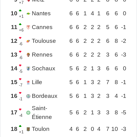
+7
10
Nantes
6
6
1
4
1
6
6
0
+1
11
Cannes
6
6
2
2
2
5
6
-1
+6
12
Toulouse
6
6
2
2
2
6
8
-2
-6
13
Rennes
6
6
2
2
2
3
6
-3
-6
14
Sochaux
5
6
2
1
3
6
6
0
-5
15
Lille
5
6
1
3
2
7
8
-1
-7
16
Bordeaux
5
6
1
3
2
3
4
-1
-1
Saint-
17
5
6
2
1
3
3
8
-5
-4
Étienne
18
Toulon
4
6
2
0
4
7
10
-3
+1