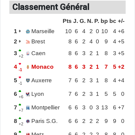
Classement Général
Pts
J.
G.
N.
P.
bp
bc
+/-
1
Marseille
10
6
4
2
0
10
4
+6
2
Brest
8
6
2
4
0
9
4
+5
3
Caen
8
6
3
2
1
8
3
+5
+2
4
Monaco
8
6
3
2
1
7
5
+2
-1
5
Auxerre
7
6
2
3
1
8
4
+4
-1
6
Lyon
7
6
2
3
1
5
5
0
+6
7
Montpellier
6
6
3
0
3
13
6
+7
+7
8
Paris S.G.
6
6
2
2
2
9
9
0
+2
9
Metz
6
6
2
2
2
8
8
0