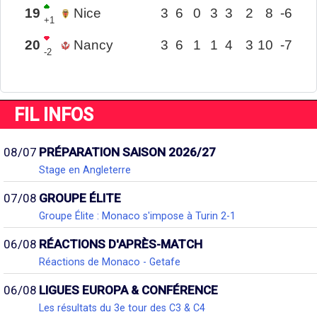
19
Nice
3
6
0
3
3
2
8
-6
+1
20
Nancy
3
6
1
1
4
3
10
-7
-2
FIL INFOS
08/07
PRÉPARATION SAISON 2026/27
Stage en Angleterre
07/08
GROUPE ÉLITE
Groupe Élite : Monaco s'impose à Turin 2-1
06/08
RÉACTIONS D'APRÈS-MATCH
Réactions de Monaco - Getafe
06/08
LIGUES EUROPA & CONFÉRENCE
Les résultats du 3e tour des C3 & C4