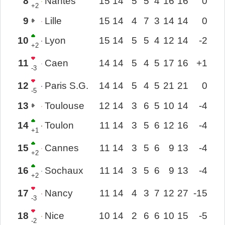
8
Nantes
15
14
5
5
4
16
16
0
+2
9
Lille
15
14
4
7
3
14
14
0
10
Lyon
15
14
5
5
4
12
14
-2
+2
11
Caen
14
14
5
4
5
17
16
+1
-3
12
Paris S.G.
14
14
5
4
5
21
21
0
-5
13
Toulouse
12
14
3
6
5
10
14
-4
14
Toulon
11
14
3
5
6
12
16
-4
+1
15
Cannes
11
14
3
5
6
9
13
-4
+2
16
Sochaux
11
14
3
5
6
9
13
-4
+2
17
Nancy
11
14
4
3
7
12
27
-15
-3
18
Nice
10
14
2
6
6
10
15
-5
-2