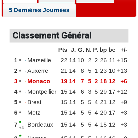
5 Dernières Journées
Classement Général
Pts
J.
G.
N.
P.
bp
bc
+/-
1
Marseille
22
14
10
2
2
26
11
+15
2
Auxerre
21
14
8
5
1
23
10
+13
3
Monaco
19
14
7
5
2
18
12
+6
4
Montpellier
15
14
6
3
5
29
17
+12
5
Brest
15
14
5
5
4
21
12
+9
6
Metz
15
14
5
5
4
20
17
+3
7
Bordeaux
15
14
5
5
4
15
12
+3
+4