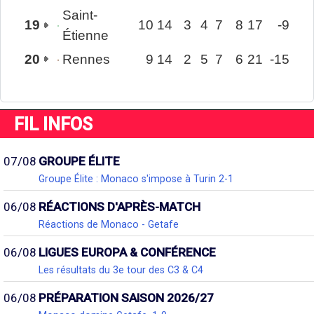
Saint-
19
10
14
3
4
7
8
17
-9
Étienne
20
Rennes
9
14
2
5
7
6
21
-15
FIL INFOS
07/08
GROUPE ÉLITE
Groupe Élite : Monaco s'impose à Turin 2-1
06/08
RÉACTIONS D'APRÈS-MATCH
Réactions de Monaco - Getafe
06/08
LIGUES EUROPA & CONFÉRENCE
Les résultats du 3e tour des C3 & C4
06/08
PRÉPARATION SAISON 2026/27