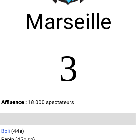
Marseille
3
Affluence :
18.000 spectateurs
Boli
(44e)
Papin (45e sp)