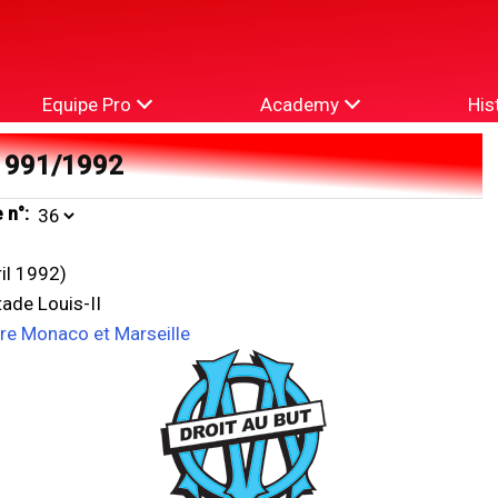
Equipe Pro
Academy
His
1991/1992
 n°:
ril 1992)
ade Louis-II
tre Monaco et Marseille