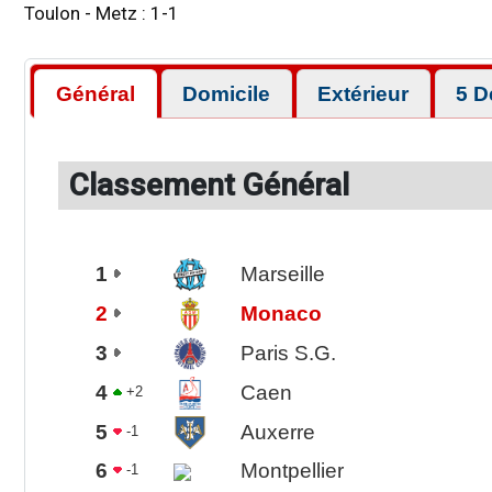
Toulon
-
Metz
:
1
-
1
Général
Domicile
Extérieur
5 D
Classement Général
1
Marseille
2
Monaco
3
Paris S.G.
4
Caen
+2
5
Auxerre
-1
6
Montpellier
-1