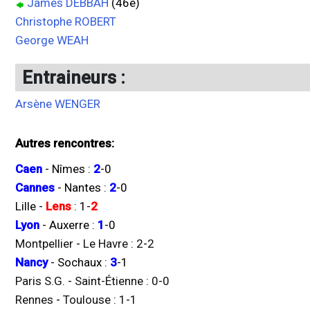
James DEBBAH
(46e)
Christophe ROBERT
George WEAH
Entraineurs :
Arsène WENGER
Autres rencontres:
Caen
-
Nîmes
:
2
-
0
Cannes
-
Nantes
:
2
-
0
Lille
-
Lens
:
1
-
2
Lyon
-
Auxerre
:
1
-
0
Montpellier
-
Le Havre
:
2
-
2
Nancy
-
Sochaux
:
3
-
1
Paris S.G.
-
Saint-Étienne
:
0
-
0
Rennes
-
Toulouse
:
1
-
1