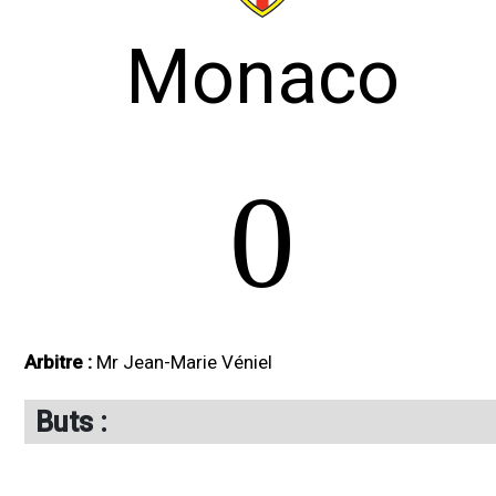
Monaco
0
Arbitre :
Mr Jean-Marie Véniel
Buts :