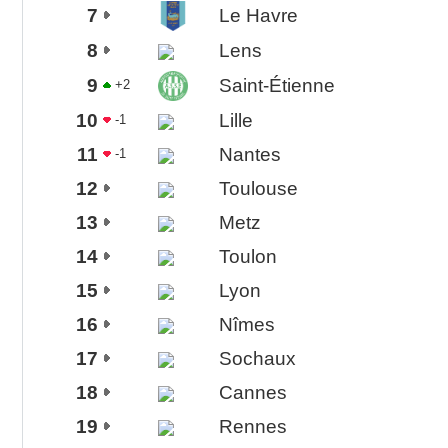
7
Le Havre
8
Lens
9
Saint-Étienne
+2
10
Lille
-1
11
Nantes
-1
12
Toulouse
13
Metz
14
Toulon
15
Lyon
16
Nîmes
17
Sochaux
18
Cannes
19
Rennes