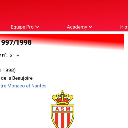
Equipe Pro
Academy
His
1997/1998
 n°:
il 1998)
 de la Beaujoire
ntre Monaco et Nantes