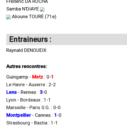
Frédéric DA ROCHA
Samba N'DIAYE
Alioune TOURÉ (71e)
Entraineurs :
Raynald DENOUEIX
Autres rencontres:
Guingamp
-
Metz
:
0
-
1
Le Havre
-
Auxerre
:
2
-
2
Lens
-
Rennes
:
3
-
0
Lyon
-
Bordeaux
:
1
-
1
Marseille
-
Paris S.G.
:
0
-
0
Montpellier
-
Cannes
:
1
-
0
Strasbourg
-
Bastia
:
1
-
1