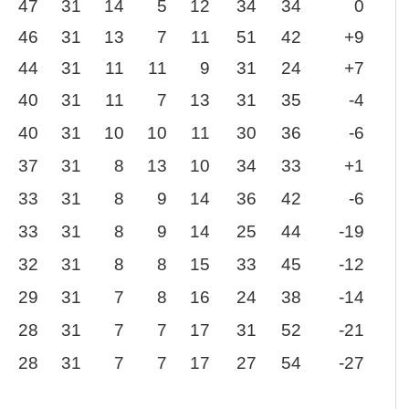
47
31
14
5
12
34
34
0
46
31
13
7
11
51
42
+9
44
31
11
11
9
31
24
+7
40
31
11
7
13
31
35
-4
40
31
10
10
11
30
36
-6
37
31
8
13
10
34
33
+1
33
31
8
9
14
36
42
-6
33
31
8
9
14
25
44
-19
32
31
8
8
15
33
45
-12
29
31
7
8
16
24
38
-14
28
31
7
7
17
31
52
-21
28
31
7
7
17
27
54
-27