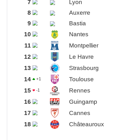
7
Lyon
8
Auxerre
9
Bastia
10
Nantes
11
Montpellier
12
Le Havre
13
Strasbourg
14
Toulouse
+1
15
Rennes
-1
16
Guingamp
17
Cannes
18
Châteauroux