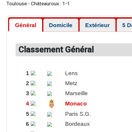
Toulouse
-
Châteauroux
:
1
-
1
Général
Domicile
Extérieur
5 D
Classement Général
1
Lens
2
Metz
3
Marseille
4
Monaco
5
Paris S.G.
6
Bordeaux