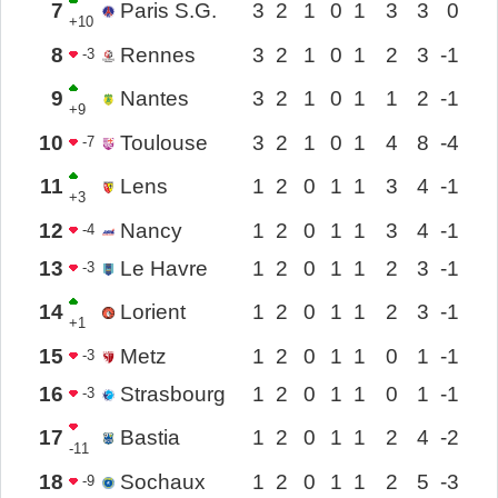
7
Paris S.G.
3
2
1
0
1
3
3
0
+10
8
Rennes
3
2
1
0
1
2
3
-1
-3
9
Nantes
3
2
1
0
1
1
2
-1
+9
10
Toulouse
3
2
1
0
1
4
8
-4
-7
11
Lens
1
2
0
1
1
3
4
-1
+3
12
Nancy
1
2
0
1
1
3
4
-1
-4
13
Le Havre
1
2
0
1
1
2
3
-1
-3
14
Lorient
1
2
0
1
1
2
3
-1
+1
15
Metz
1
2
0
1
1
0
1
-1
-3
16
Strasbourg
1
2
0
1
1
0
1
-1
-3
17
Bastia
1
2
0
1
1
2
4
-2
-11
18
Sochaux
1
2
0
1
1
2
5
-3
-9