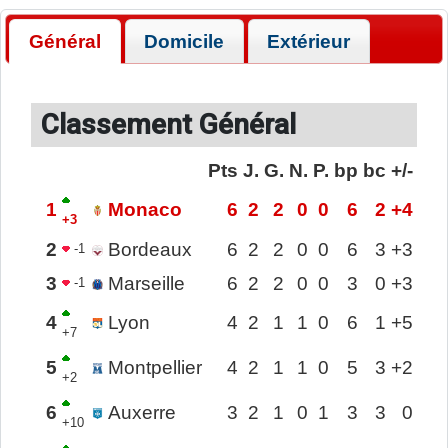
Général
Domicile
Extérieur
Classement Général
Pts
J.
G.
N.
P.
bp
bc
+/-
1
Monaco
6
2
2
0
0
6
2
+4
+3
2
Bordeaux
6
2
2
0
0
6
3
+3
-1
3
Marseille
6
2
2
0
0
3
0
+3
-1
4
Lyon
4
2
1
1
0
6
1
+5
+7
5
Montpellier
4
2
1
1
0
5
3
+2
+2
6
Auxerre
3
2
1
0
1
3
3
0
+10