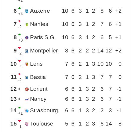
+1
6
Auxerre
10
6
3
1
2
8
6
+2
+4
7
Nantes
10
6
3
1
2
7
6
+1
-2
8
Paris S.G.
10
6
3
1
2
6
5
+1
+3
9
Montpellier
8
6
2
2
2
14
12
+2
-2
10
Lens
7
6
2
1
3
10
10
0
-2
11
Bastia
7
6
2
1
3
7
7
0
-2
12
Lorient
6
6
1
3
2
6
7
-1
13
Nancy
6
6
1
3
2
6
7
-1
14
Strasbourg
6
6
1
3
2
2
3
-1
+1
15
Toulouse
5
6
1
2
3
6
14
-8
-1