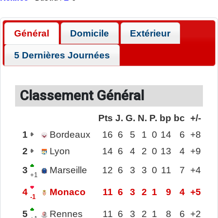
Général
Domicile
Extérieur
5 Dernières Journées
Classement Général
Pts
J.
G.
N.
P.
bp
bc
+/-
1
Bordeaux
16
6
5
1
0
14
6
+8
2
Lyon
14
6
4
2
0
13
4
+9
3
Marseille
12
6
3
3
0
11
7
+4
+1
4
Monaco
11
6
3
2
1
9
4
+5
-1
5
Rennes
11
6
3
2
1
8
6
+2