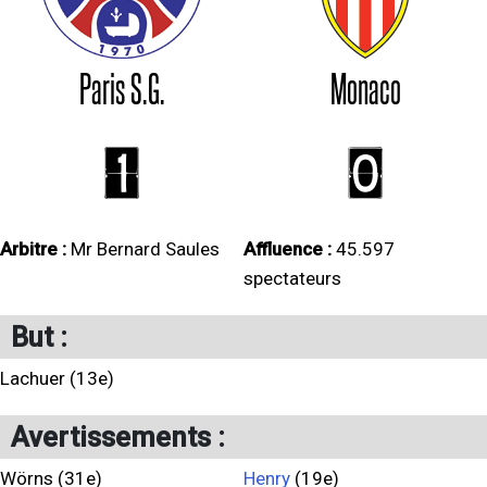
Paris S.G.
Monaco
1
0
Arbitre :
Mr Bernard Saules
Affluence :
45.597
spectateurs
But :
Lachuer (13e)
Avertissements :
Wörns (31e)
Henry
(19e)