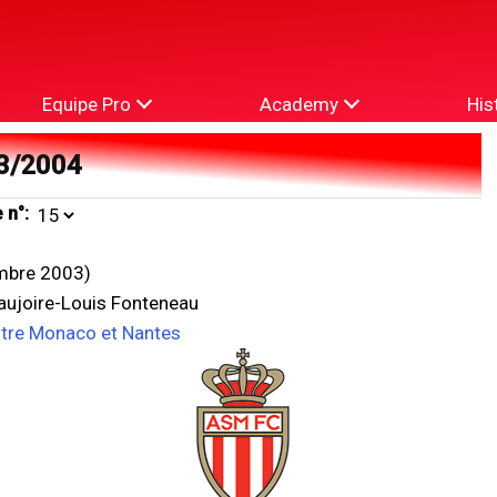
Equipe Pro
Academy
His
3/2004
 n°:
mbre 2003)
eaujoire-Louis Fonteneau
ntre Monaco et Nantes