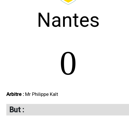
Nantes
0
Arbitre :
Mr Philippe Kalt
But :