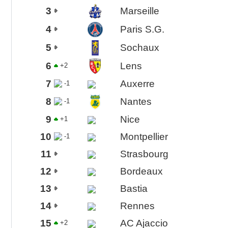
3
Marseille
4
Paris S.G.
5
Sochaux
6
Lens
+2
7
Auxerre
-1
8
Nantes
-1
9
Nice
+1
10
Montpellier
-1
11
Strasbourg
12
Bordeaux
13
Bastia
14
Rennes
15
AC Ajaccio
+2