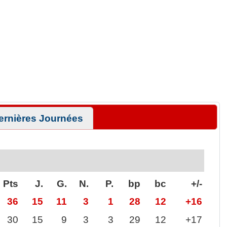
ernières Journées
Pts
J.
G.
N.
P.
bp
bc
+/-
36
15
11
3
1
28
12
+16
30
15
9
3
3
29
12
+17