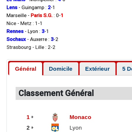
Lens
-
Guingamp
:
2
-
1
Marseille
-
Paris S.G.
:
0
-
1
Nice
-
Metz
:
1
-
1
Rennes
-
Lyon
:
3
-
1
Sochaux
-
Auxerre
:
3
-
2
Strasbourg
-
Lille
:
2
-
2
Général
Domicile
Extérieur
5 D
Classement Général
1
Monaco
2
Lyon