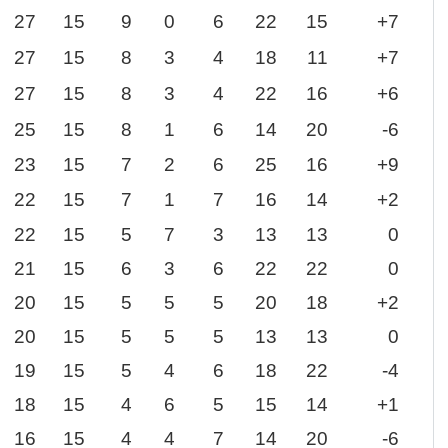
27
15
9
0
6
22
15
+7
27
15
8
3
4
18
11
+7
27
15
8
3
4
22
16
+6
25
15
8
1
6
14
20
-6
23
15
7
2
6
25
16
+9
22
15
7
1
7
16
14
+2
22
15
5
7
3
13
13
0
21
15
6
3
6
22
22
0
20
15
5
5
5
20
18
+2
20
15
5
5
5
13
13
0
19
15
5
4
6
18
22
-4
18
15
4
6
5
15
14
+1
16
15
4
4
7
14
20
-6