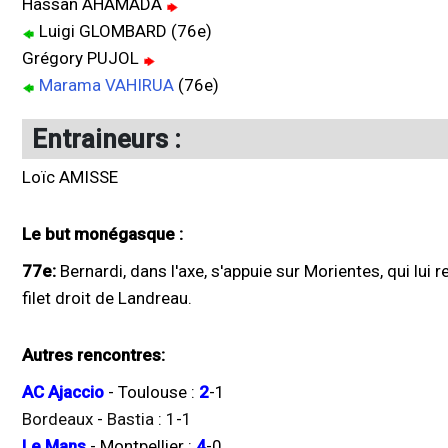
Hassan AHAMADA
Luigi GLOMBARD (76e)
Grégory PUJOL
Marama VAHIRUA
(76e)
Entraineurs :
Loïc AMISSE
Le but monégasque :
77e:
Bernardi, dans l'axe, s'appuie sur Morientes, qui lui
filet droit de Landreau.
Autres rencontres:
AC Ajaccio
-
Toulouse
:
2
-
1
Bordeaux
-
Bastia
:
1
-
1
Le Mans
-
Montpellier
:
4
-
0