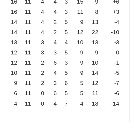
16
11
4
4
3
15
9
+6
16
11
4
4
3
11
8
+3
14
11
4
2
5
9
13
-4
14
11
4
2
5
12
22
-10
13
11
3
4
4
10
13
-3
12
11
3
3
5
9
9
0
12
11
2
6
3
9
10
-1
10
11
2
4
5
9
14
-5
9
11
2
3
6
5
12
-7
6
11
0
6
5
5
11
-6
4
11
0
4
7
4
18
-14