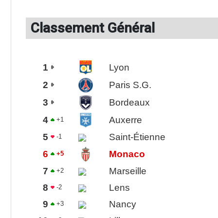
Classement Général
1
Lyon
2
Paris S.G.
3
Bordeaux
4
Auxerre
+1
5
Saint-Étienne
-1
6
Monaco
+5
7
Marseille
+2
8
Lens
-2
9
Nancy
+3