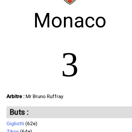
Monaco
3
Arbitre :
Mr Bruno Ruffray
Buts :
Gigliotti
(62e)
Zikos
(64e)