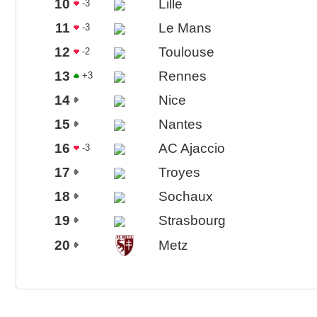
10
Lille
-3
11
Le Mans
-3
12
Toulouse
-2
13
Rennes
+3
14
Nice
15
Nantes
16
AC Ajaccio
-3
17
Troyes
18
Sochaux
19
Strasbourg
20
Metz