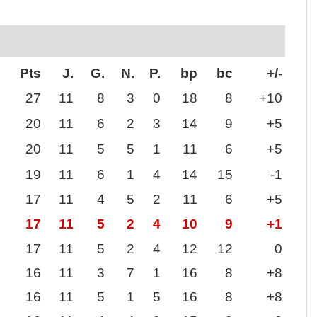
Pts
J.
G.
N.
P.
bp
bc
+/-
27
11
8
3
0
18
8
+10
20
11
6
2
3
14
9
+5
20
11
5
5
1
11
6
+5
19
11
6
1
4
14
15
-1
17
11
4
5
2
11
6
+5
17
11
5
2
4
10
9
+1
17
11
5
2
4
12
12
0
16
11
3
7
1
16
8
+8
16
11
5
1
5
16
8
+8