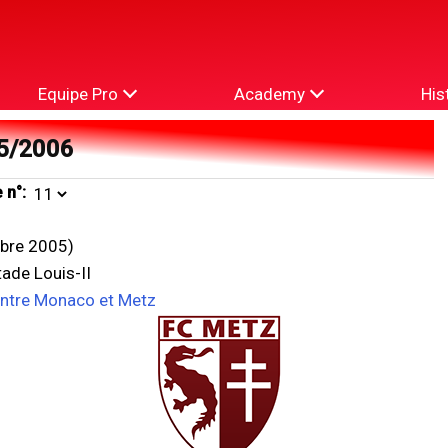
Equipe Pro
Academy
His
5/2006
 n°:
bre 2005)
ade Louis-II
entre Monaco et Metz