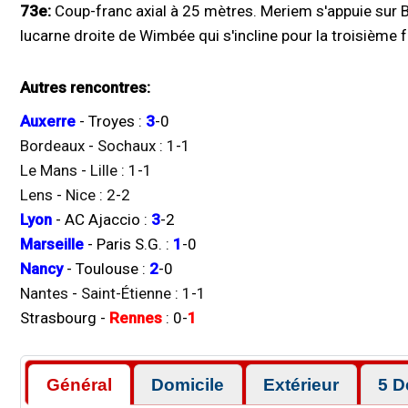
73e:
Coup-franc axial à 25 mètres. Meriem s'appuie sur B
lucarne droite de Wimbée qui s'incline pour la troisième f
Autres rencontres:
Auxerre
-
Troyes
:
3
-
0
Bordeaux
-
Sochaux
:
1
-
1
Le Mans
-
Lille
:
1
-
1
Lens
-
Nice
:
2
-
2
Lyon
-
AC Ajaccio
:
3
-
2
Marseille
-
Paris S.G.
:
1
-
0
Nancy
-
Toulouse
:
2
-
0
Nantes
-
Saint-Étienne
:
1
-
1
Strasbourg
-
Rennes
:
0
-
1
Général
Domicile
Extérieur
5 D