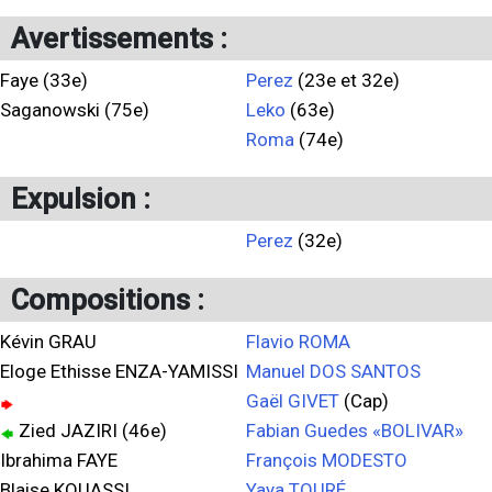
Avertissements :
Faye (33e)
Perez
(23e et 32e)
Saganowski (75e)
Leko
(63e)
Roma
(74e)
Expulsion :
Perez
(32e)
Compositions :
Kévin GRAU
Flavio ROMA
Eloge Ethisse ENZA-YAMISSI
Manuel DOS SANTOS
Gaël GIVET
(Cap)
Zied JAZIRI (46e)
Fabian Guedes «BOLIVAR»
Ibrahima FAYE
François MODESTO
Blaise KOUASSI
Yaya TOURÉ