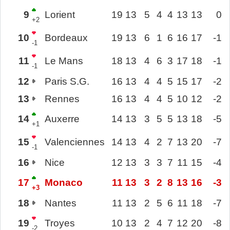
9
Lorient
19
13
5
4
4
13
13
0
+2
10
Bordeaux
19
13
6
1
6
16
17
-1
-1
11
Le Mans
18
13
4
6
3
17
18
-1
-1
12
Paris S.G.
16
13
4
4
5
15
17
-2
13
Rennes
16
13
4
4
5
10
12
-2
14
Auxerre
14
13
3
5
5
13
18
-5
+1
15
Valenciennes
14
13
4
2
7
13
20
-7
-1
16
Nice
12
13
3
3
7
11
15
-4
17
Monaco
11
13
3
2
8
13
16
-3
+3
18
Nantes
11
13
2
5
6
11
18
-7
19
Troyes
10
13
2
4
7
12
20
-8
-2