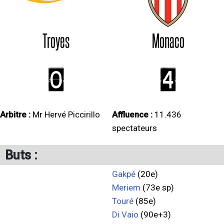
Troyes
Monaco
0
4
Arbitre :
Mr Hervé Piccirillo
Affluence :
11.436
spectateurs
Buts :
Gakpé
(20e)
Meriem
(73e sp)
Touré
(85e)
Di Vaio
(90e+3)