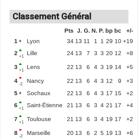
Classement Général
Pts
J.
G.
N.
P.
bp
bc
+/-
1
Lyon
34
13
11
1
1
29
10
+19
2
Lille
24
13
7
3
3
20
12
+8
+1
3
Lens
22
13
6
4
3
19
14
+5
+1
4
Nancy
22
13
6
4
3
12
9
+3
-2
5
Sochaux
22
13
6
4
3
17
15
+2
6
Saint-Étienne
21
13
6
3
4
21
17
+4
+1
7
Toulouse
21
13
6
3
4
19
17
+2
+1
8
Marseille
20
13
6
2
5
19
13
+6
-2