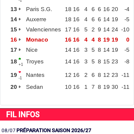
-1
13
Paris S.G.
18
16
4
6
6
16
20
-4
14
Auxerre
18
16
4
6
6
14
19
-5
15
Valenciennes
17
16
5
2
9
14
24
-10
16
Monaco
16
16
4
4
8
19
19
0
17
Nice
14
16
3
5
8
14
19
-5
18
Troyes
14
16
3
5
8
15
23
-8
+1
19
Nantes
12
16
2
6
8
12
23
-11
-1
20
Sedan
10
16
1
7
8
19
30
-11
FIL INFOS
08/07
PRÉPARATION SAISON 2026/27