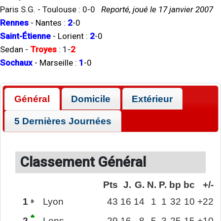
Paris S.G.
-
Toulouse
:
0
-
0
Reporté, joué le 17 janvier 2007
Rennes
-
Nantes
:
2
-
0
Saint-Étienne
-
Lorient
:
2
-
0
Sedan
-
Troyes
:
1
-
2
Sochaux
-
Marseille
:
1
-
0
Général
Domicile
Extérieur
5 Dernières Journées
Classement Général
Pts
J.
G.
N.
P.
bp
bc
+/-
1
Lyon
43
16
14
1
1
32
10
+22
2
Lens
29
16
8
5
3
25
15
+10