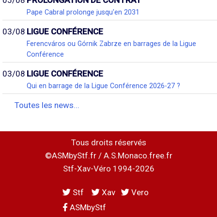
Pape Cabral prolonge jusqu'en 2031
03/08
LIGUE CONFÉRENCE
Ferencváros ou Górnik Zabrze en barrages de la Ligue
Conférence
03/08
LIGUE CONFÉRENCE
Qui en barrage de la Ligue Conférence 2026-27 ?
Toutes les news...
Tous droits réservés
©ASMbyStf.fr / A.S.Monaco.free.fr
Stf-Xav-Véro 1994-2026
Stf
Xav
Vero
ASMbyStf