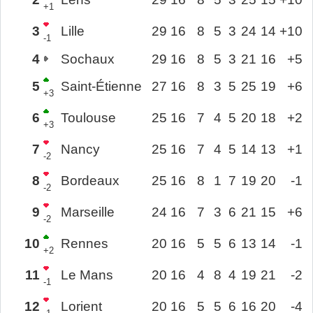
+1
3
Lille
29
16
8
5
3
24
14
+10
-1
4
Sochaux
29
16
8
5
3
21
16
+5
5
Saint-Étienne
27
16
8
3
5
25
19
+6
+3
6
Toulouse
25
16
7
4
5
20
18
+2
+3
7
Nancy
25
16
7
4
5
14
13
+1
-2
8
Bordeaux
25
16
8
1
7
19
20
-1
-2
9
Marseille
24
16
7
3
6
21
15
+6
-2
10
Rennes
20
16
5
5
6
13
14
-1
+2
11
Le Mans
20
16
4
8
4
19
21
-2
-1
12
Lorient
20
16
5
5
6
16
20
-4