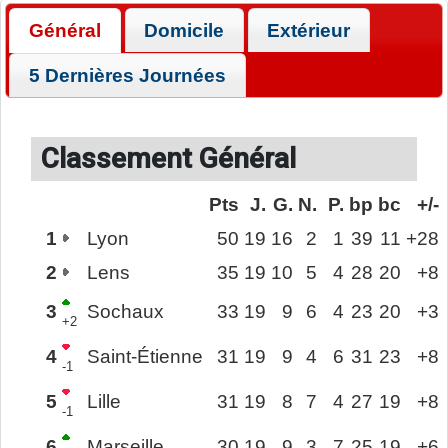
Général
Domicile
Extérieur
5 Dernières Journées
Classement Général
Pts
J.
G.
N.
P.
bp
bc
+/-
1
Lyon
50
19
16
2
1
39
11
+28
2
Lens
35
19
10
5
4
28
20
+8
3
Sochaux
33
19
9
6
4
23
20
+3
+2
4
Saint-Étienne
31
19
9
4
6
31
23
+8
-1
5
Lille
31
19
8
7
4
27
19
+8
-1
6
Marseille
30
19
9
3
7
25
19
+6