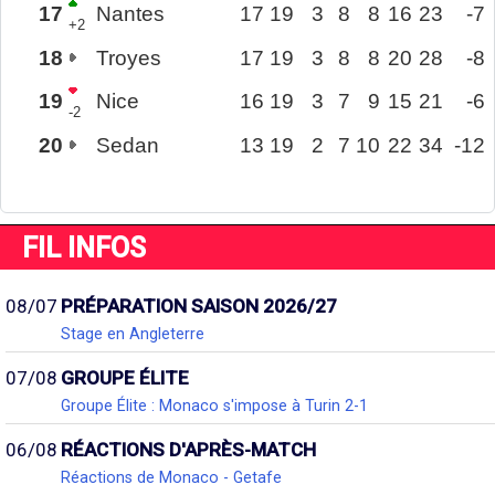
17
Nantes
17
19
3
8
8
16
23
-7
+2
18
Troyes
17
19
3
8
8
20
28
-8
19
Nice
16
19
3
7
9
15
21
-6
-2
20
Sedan
13
19
2
7
10
22
34
-12
FIL INFOS
08/07
PRÉPARATION SAISON 2026/27
Stage en Angleterre
07/08
GROUPE ÉLITE
Groupe Élite : Monaco s'impose à Turin 2-1
06/08
RÉACTIONS D'APRÈS-MATCH
Réactions de Monaco - Getafe