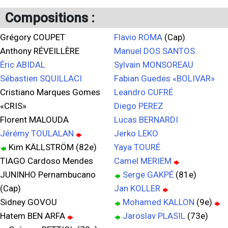
Compositions :
Grégory COUPET
Flavio ROMA
(Cap)
Anthony RÉVEILLÈRE
Manuel DOS SANTOS
Éric ABIDAL
Sylvain MONSOREAU
Sébastien SQUILLACI
Fabian Guedes «BOLIVAR»
Cristiano Marques Gomes
Leandro CUFRÉ
«CRIS»
Diego PEREZ
Florent MALOUDA
Lucas BERNARDI
Jérémy TOULALAN
Jerko LEKO
Kim KÄLLSTRÖM (82e)
Yaya TOURÉ
TIAGO Cardoso Mendes
Camel MERIEM
JUNINHO Pernambucano
Serge GAKPÉ
(81e)
(Cap)
Jan KOLLER
Sidney GOVOU
Mohamed KALLON
(9e)
Hatem BEN ARFA
Jaroslav PLASIL
(73e)