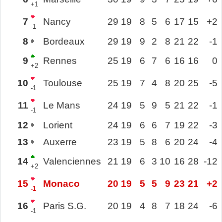
+1
7
Nancy
29
19
8
5
6
17
15
+2
-1
8
Bordeaux
29
19
9
2
8
21
22
-1
9
Rennes
25
19
6
7
6
16
16
0
+2
10
Toulouse
25
19
7
4
8
20
25
-5
-1
11
Le Mans
24
19
5
9
5
21
22
-1
-1
12
Lorient
24
19
6
6
7
19
22
-3
13
Auxerre
23
19
5
8
6
20
24
-4
14
Valenciennes
21
19
6
3
10
16
28
-12
+2
15
Monaco
20
19
5
5
9
23
21
+2
-1
16
Paris S.G.
20
19
4
8
7
18
24
-6
-1