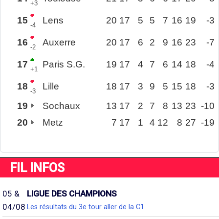
+3
15
Lens
20
17
5
5
7
16
19
-3
-4
16
Auxerre
20
17
6
2
9
16
23
-7
-2
17
Paris S.G.
19
17
4
7
6
14
18
-4
+1
18
Lille
18
17
3
9
5
15
18
-3
-3
19
Sochaux
13
17
2
7
8
13
23
-10
20
Metz
7
17
1
4
12
8
27
-19
FIL INFOS
05 &
LIGUE DES CHAMPIONS
04/08
Les résultats du 3e tour aller de la C1