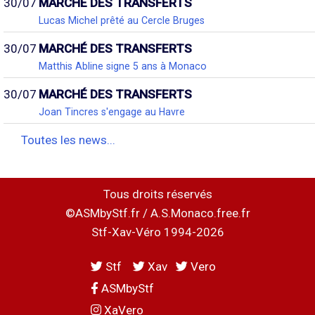
30/07
MARCHÉ DES TRANSFERTS
Lucas Michel prêté au Cercle Bruges
30/07
MARCHÉ DES TRANSFERTS
Matthis Abline signe 5 ans à Monaco
30/07
MARCHÉ DES TRANSFERTS
Joan Tincres s'engage au Havre
Toutes les news...
Tous droits réservés
©ASMbyStf.fr / A.S.Monaco.free.fr
Stf-Xav-Véro 1994-2026
Stf
Xav
Vero
ASMbyStf
XaVero