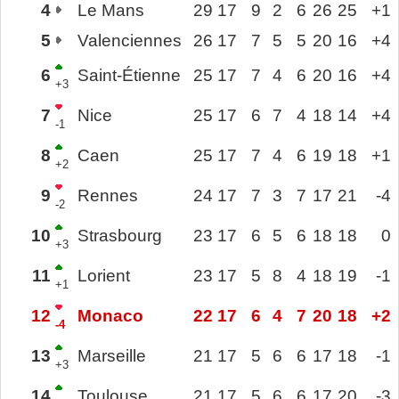
4
Le Mans
29
17
9
2
6
26
25
+1
5
Valenciennes
26
17
7
5
5
20
16
+4
6
Saint-Étienne
25
17
7
4
6
20
16
+4
+3
7
Nice
25
17
6
7
4
18
14
+4
-1
8
Caen
25
17
7
4
6
19
18
+1
+2
9
Rennes
24
17
7
3
7
17
21
-4
-2
10
Strasbourg
23
17
6
5
6
18
18
0
+3
11
Lorient
23
17
5
8
4
18
19
-1
+1
12
Monaco
22
17
6
4
7
20
18
+2
-4
13
Marseille
21
17
5
6
6
17
18
-1
+3
14
Toulouse
21
17
5
6
6
17
20
-3