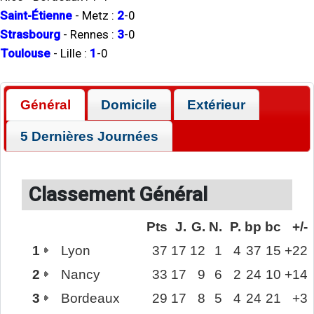
Saint-Étienne
-
Metz
:
2
-
0
Strasbourg
-
Rennes
:
3
-
0
Toulouse
-
Lille
:
1
-
0
Général
Domicile
Extérieur
5 Dernières Journées
Classement Général
Pts
J.
G.
N.
P.
bp
bc
+/-
1
Lyon
37
17
12
1
4
37
15
+22
2
Nancy
33
17
9
6
2
24
10
+14
3
Bordeaux
29
17
8
5
4
24
21
+3