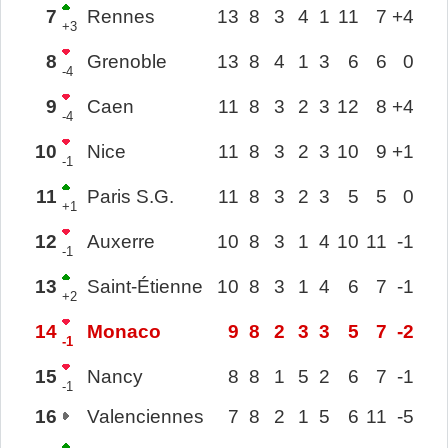
7
Rennes
13
8
3
4
1
11
7
+4
+3
8
Grenoble
13
8
4
1
3
6
6
0
-4
9
Caen
11
8
3
2
3
12
8
+4
-4
10
Nice
11
8
3
2
3
10
9
+1
-1
11
Paris S.G.
11
8
3
2
3
5
5
0
+1
12
Auxerre
10
8
3
1
4
10
11
-1
-1
13
Saint-Étienne
10
8
3
1
4
6
7
-1
+2
14
Monaco
9
8
2
3
3
5
7
-2
-1
15
Nancy
8
8
1
5
2
6
7
-1
-1
16
Valenciennes
7
8
2
1
5
6
11
-5