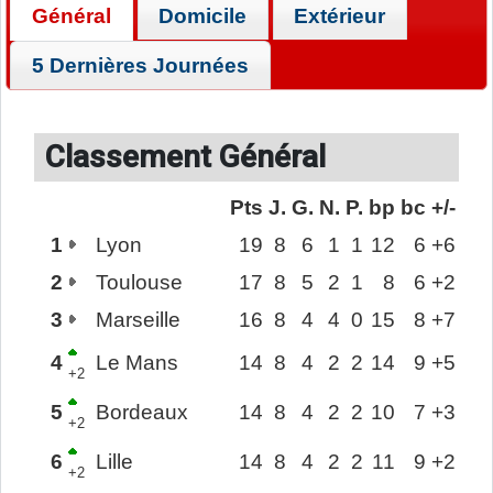
Général
Domicile
Extérieur
5 Dernières Journées
Classement Général
Pts
J.
G.
N.
P.
bp
bc
+/-
1
Lyon
19
8
6
1
1
12
6
+6
2
Toulouse
17
8
5
2
1
8
6
+2
3
Marseille
16
8
4
4
0
15
8
+7
4
Le Mans
14
8
4
2
2
14
9
+5
+2
5
Bordeaux
14
8
4
2
2
10
7
+3
+2
6
Lille
14
8
4
2
2
11
9
+2
+2