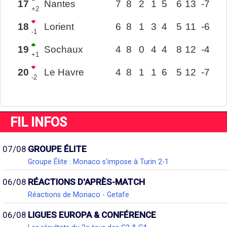
17
Nantes
7
8
2
1
5
6
13
-7
+2
18
Lorient
6
8
1
3
4
5
11
-6
-1
19
Sochaux
4
8
0
4
4
8
12
-4
+1
20
Le Havre
4
8
1
1
6
5
12
-7
-2
FIL INFOS
07/08
GROUPE ÉLITE
Groupe Élite : Monaco s'impose à Turin 2-1
06/08
RÉACTIONS D'APRÈS-MATCH
Réactions de Monaco - Getafe
06/08
LIGUES EUROPA & CONFÉRENCE