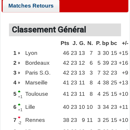
Matches Retours
Classement Général
Pts
J.
G.
N.
P.
bp
bc
+/-
1
Lyon
46
23
13
7
3
30
15
+15
2
Bordeaux
42
23
12
6
5
39
23
+16
3
Paris S.G.
42
23
13
3
7
32
23
+9
4
Marseille
41
23
11
8
4
38
25
+13
5
Toulouse
41
23
11
8
4
25
15
+10
+1
6
Lille
40
23
10
10
3
34
23
+11
+1
7
Rennes
38
23
9
11
3
25
15
+10
-2