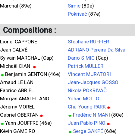
Marchal (89e)
Simic
(80e)
Pokrivač
(87e)
Compositions :
Lionel CAPPONE
Stéphane RUFFIER
Jean CALVÉ
ADRIANO Pereira Da Silva
Sylvain MARCHAL (Cap)
Dario SIMIC
(Cap)
Michaël CIANI
Patrick MÜLLER
Benjamin GENTON (46e)
Vincent MURATORI
Arnaud LE LAN
Jean-Jacques GOSSO
Fabrice ABRIEL
Nikola POKRIVAČ
Morgan AMALFITANO
Yohan MOLLO
Jérémy MOREL
Chu-Young PARK
Gabriel OBERTAN
Frédéric NIMANI
(80e)
Yann JOUFFRE (46e)
Juan Pablo PINO
Kévin GAMEIRO
Serge GAKPÉ
(68e)