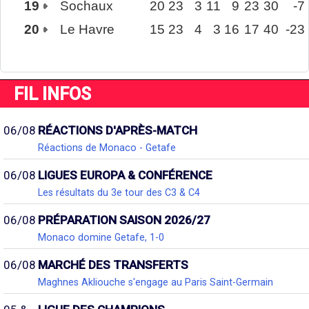
19
Sochaux
20
23
3
11
9
23
30
-7
20
Le Havre
15
23
4
3
16
17
40
-23
FIL INFOS
06/08
RÉACTIONS D'APRÈS-MATCH
Réactions de Monaco - Getafe
06/08
LIGUES EUROPA & CONFÉRENCE
Les résultats du 3e tour des C3 & C4
06/08
PRÉPARATION SAISON 2026/27
Monaco domine Getafe, 1-0
06/08
MARCHÉ DES TRANSFERTS
Maghnes Akliouche s'engage au Paris Saint-Germain