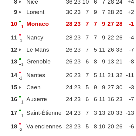
8
Nice
36
23
10
6
7
28
24
+4
9
Lorient
30
23
7
9
7
28
26
+2
10
Monaco
28
23
7
7
9
27
28
-1
+1
11
Nancy
28
23
7
7
9
22
26
-4
-1
12
Le Mans
26
23
7
5
11
26
33
-7
13
Grenoble
26
23
6
8
9
13
21
-8
+1
14
Nantes
26
23
7
5
11
21
32
-11
-1
15
Caen
24
23
5
9
9
27
30
-3
16
Auxerre
24
23
6
6
11
16
23
-7
+1
17
Saint-Étienne
24
23
7
3
13
20
33
-13
+1
18
Valenciennes
23
23
5
8
10
20
26
-6
-2