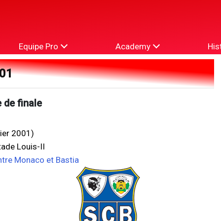
Equipe Pro
Academy
His
001
 de finale
vier 2001)
ade Louis-II
ntre Monaco et Bastia