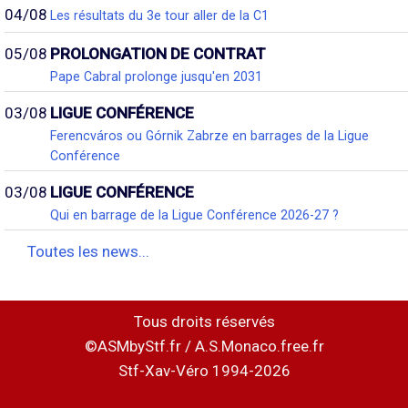
04/08
Les résultats du 3e tour aller de la C1
05/08
PROLONGATION DE CONTRAT
Pape Cabral prolonge jusqu'en 2031
03/08
LIGUE CONFÉRENCE
Ferencváros ou Górnik Zabrze en barrages de la Ligue
Conférence
03/08
LIGUE CONFÉRENCE
Qui en barrage de la Ligue Conférence 2026-27 ?
Toutes les news...
Tous droits réservés
©ASMbyStf.fr / A.S.Monaco.free.fr
Stf-Xav-Véro 1994-2026