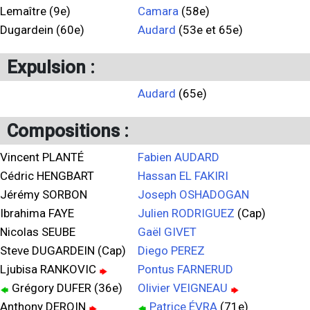
Lemaître (9e)
Camara
(58e)
Dugardein (60e)
Audard
(53e et 65e)
Expulsion :
Audard
(65e)
Compositions :
Vincent PLANTÉ
Fabien AUDARD
Cédric HENGBART
Hassan EL FAKIRI
Jérémy SORBON
Joseph OSHADOGAN
Ibrahima FAYE
Julien RODRIGUEZ
(Cap)
Nicolas SEUBE
Gaël GIVET
Steve DUGARDEIN (Cap)
Diego PEREZ
Ljubisa RANKOVIC
Pontus FARNERUD
Grégory DUFER (36e)
Olivier VEIGNEAU
Anthony DEROIN
Patrice ÉVRA
(71e)