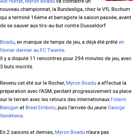
Adi Hütter
,
Myron Boadu
va connaître un
nouveau championnat, la Bundesliga, chez le VfL Bochum
qui a terminé 16ème et barragiste la saison passée, avant
de se sauver aux tirs-au-but contre Dusseldorf.
Boadu
, en manque de temps de jeu, a déjà été prêté
en
février dernier au FC Twente
.
Il y a disputé 11 rencontres pour 294 minutes de jeu, avec
3 buts inscrits.
Revenu cet été sur le Rocher,
Myron Boadu
a effectué la
préparation avec l'ASM, perdant progressivement sa place
sur le terrain avec les retours des internationaux
Folarin
Balogun
et
Breel Embolo
, puis l'arrivée du jeune
George
Ilenikhena
.
En 2 saisons et demies,
Myron Boadu
n'aura pas