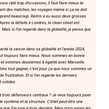
ons raté trop d’occasions, il faut faire mieux là-
ment des matches, les voyages même si ça ne doit
apprend beaucoup. Reims a eu aussi deux grosses
rès la défaite à Londres, le clean sheet est
. Mais si l’on regarde dans la globalité, je pense que
arde la saison dans sa globalité et l’année 2024,
ut toujours faire mieux. Nous sommes en bonne
 et sommes deuxièmes à égalité avec Marseille.
lons tout gagner, c’est pour ça que nous sommes un
e frustration. Et si l’on regarde les derniers
t solides.
à trois défenseurs centraux ? Je veux toujours jouer
e système et la structure. C’était peut-être une
e que l’on joue à trois derrière. Mais nous avons les