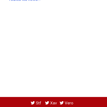
Stf
Xav
Vero